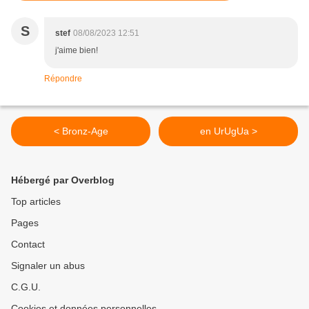
S
stef
08/08/2023 12:51
j'aime bien!
Répondre
< Bronz-Age
en UrUgUa >
Hébergé par Overblog
Top articles
Pages
Contact
Signaler un abus
C.G.U.
Cookies et données personnelles