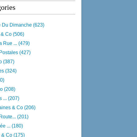
ories
e Du Dimanche
(623)
 & Co
(506)
 Rue ...
(479)
Postales
(427)
o
(387)
res
(324)
0)
o
(208)
 ...
(207)
aines & Co
(206)
Route...
(201)
e ...
(180)
 & Co
(175)