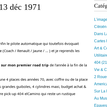
13 déc 1971
Catég
L'imag
Citroën
Dans La
Cartes 
in le pilote automatique qui toutefois évoquait 
Art & C
Coach / Renault / Jaune / ... ) et je reprends les 
Utilitai
404
(21
 sur mon premier road trip
 de l’année à la fin de la 
Vw & C
2 Roues
ne 4 places des années 70, avec coffre ou de la place 
Americ
 grandes guiboles, 4 cylindres maxi, budget achat & 
Sur La 
tre pick-up 404 elCamino qui reste un rustique 
Au Musé
Epaves