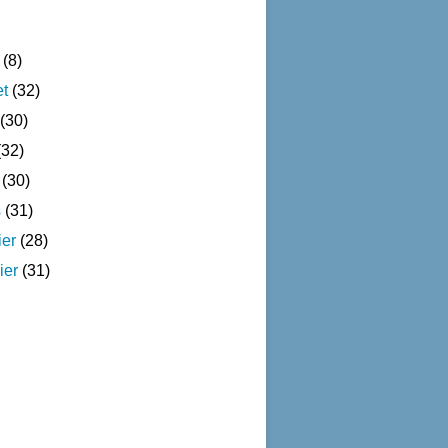
(8)
et
(32)
(30)
32)
(30)
s
(31)
ier
(28)
ier
(31)