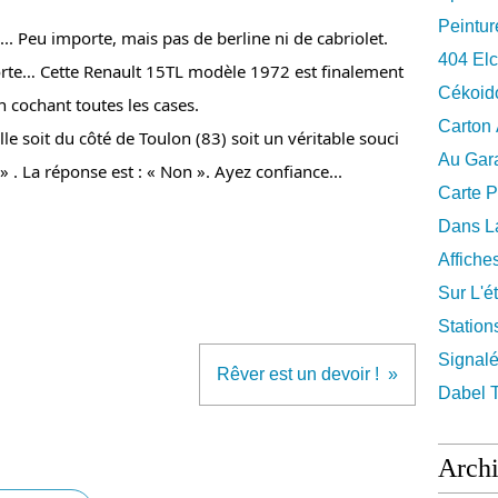
Peintur
.. Peu importe, mais pas de berline ni de cabriolet. 
404 El
rte… Cette Renault 15TL modèle 1972 est finalement 
Cékoid
n cochant toutes les cases.
Carton
lle soit du côté de Toulon (83) soit un véritable souci 
Au Gara
» . La réponse est : « Non ». Ayez confiance...
Carte P
Dans La
Affiche
Sur L'ét
Station
Signalé
Rêver est un devoir !
Dabel 
Arch