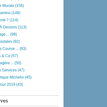
e Murale
(156)
camino
(148)
onk ?
(114)
 À Dessins
(113)
ge ...
(98)
ostales
(92)
 Course ...
(83)
s & Co
(57)
agère ...
(50)
s Services
(47)
tique Michelin
(45)
Tour 2019
(43)
ives