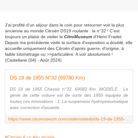
J'ai profité d'un séjour dans le coin pour retourner voir la plus
ancienne au monde Citroën DS19 roulante : la n°32 ! C'est
toujours un plaisir de visiter le
CitroMuseum
d'Henri Fradet.
Depuis ma précédente visite la surface d'exposition a doublé, elle
accueille uniquement des Citroën d'après guerre, d'origine, à
faible kilométrage ou >>particulière. A voir absolument !
(Castellane (04) - Août 2024)
DS 19 de 1955 N°32 (69780 Km)
DS 19 de 1955 Chassis n°32. 69082 Km. MODELE : Le
génie de cette voiture est de sortir dès 1955 équipée de
toutes ces innovations : 1. La suspension hydropneumatique
avec correction d'assiette...
https://www.citromuseum.com/visite/visiteds/ds-19-de-1955-n32-69780-km/
#Citroën & co
#au musée ...