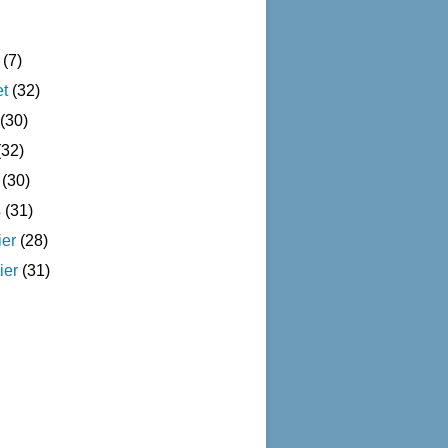
(7)
et
(32)
(30)
32)
(30)
s
(31)
ier
(28)
ier
(31)