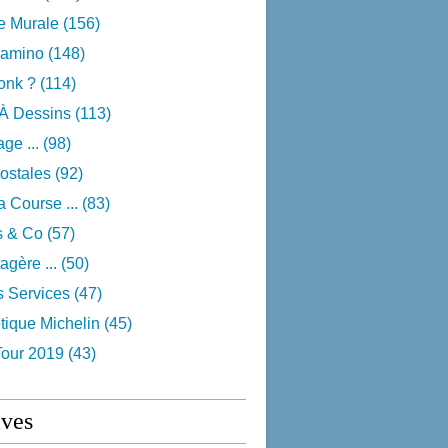
e Murale
(156)
camino
(148)
onk ?
(114)
 À Dessins
(113)
ge ...
(98)
ostales
(92)
 Course ...
(83)
s & Co
(57)
agère ...
(50)
s Services
(47)
tique Michelin
(45)
Tour 2019
(43)
ives