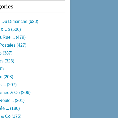
ories
e Du Dimanche
(623)
 & Co
(506)
 Rue ...
(479)
Postales
(427)
o
(387)
res
(323)
0)
o
(208)
 ...
(207)
aines & Co
(206)
Route...
(201)
e ...
(180)
 & Co
(175)