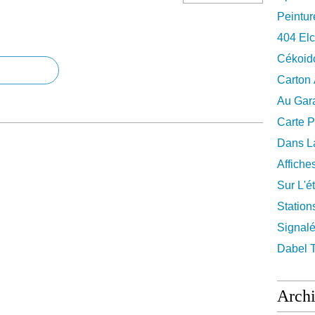
Peintur
404 El
Cékoid
Carton
Au Gara
Carte P
Dans La
Affiche
Sur L'ét
Station
Signalé
Dabel 
Arch