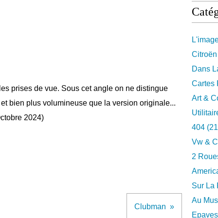
Catég
L'imag
Citroën
Dans La
Cartes 
e les prises de vue. Sous cet angle on ne distingue
Art & C
 et bien plus volumineuse que la version originale...
Utilitai
Octobre 2024)
404
(21
Vw & C
2 Roues
Americ
Sur La 
Au Musé
Clubman
Epaves