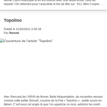
Monte Carlo Historique et en est revenu avec une seule envie, celle de
repartir ! On retiendra pour l’anecdote le trio de tête sur : 911, Mini Cooper et
Mercedes 30SL. Jean...
Topolino
Publié le 21/02/2011 à 00:38
Par
florend
Hier, Rencard de l’ARVA de février. Belle fréquentation, de nouvelles venues
comme cette petite Simca5, cousine de la Fiat « Topolino » : petite souris en
Italien. C’est sous cet angle là que l’on apprécie ce nom, admirez les oreilles