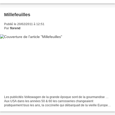
de Mickey...
Millefeuilles
Publié le 20/02/2011 à 12:51
Par
florend
Les publicités Volkswagen de la grande époque sont de la gourmandise …
Aux USA dans les années 50 & 60 les carrosseries changeaient
pratiquement tous les ans, la coccinelle qui débarquait de la vieille Europe,
elle, évoluait tranquillement mais sûrement....