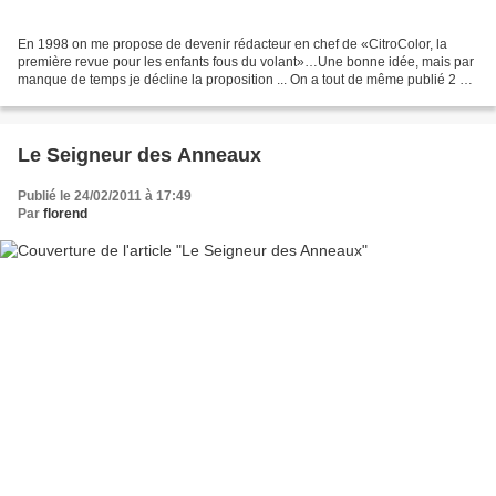
En 1998 on me propose de devenir rédacteur en chef de «CitroColor, la
première revue pour les enfants fous du volant»…Une bonne idée, mais par
manque de temps je décline la proposition ... On a tout de même publié 2 ou
3 numéros, où l’on retrouvait des...
Le Seigneur des Anneaux
Publié le 24/02/2011 à 17:49
Par
florend