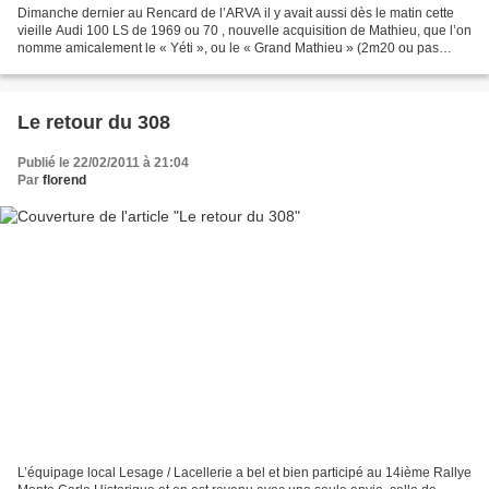
Dimanche dernier au Rencard de l’ARVA il y avait aussi dès le matin cette
vieille Audi 100 LS de 1969 ou 70 , nouvelle acquisition de Mathieu, que l’on
nomme amicalement le « Yéti », ou le « Grand Mathieu » (2m20 ou pas
loin…) et que l’on va pouvoir désormais...
Le retour du 308
Publié le 22/02/2011 à 21:04
Par
florend
L’équipage local Lesage / Lacellerie a bel et bien participé au 14ième Rallye