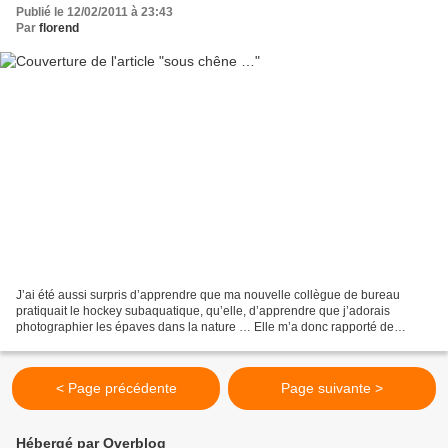
Publié le 12/02/2011 à 23:43
Par
florend
J’ai été aussi surpris d’apprendre que ma nouvelle collègue de bureau
pratiquait le hockey subaquatique, qu’elle, d’apprendre que j’adorais
photographier les épaves dans la nature … Elle m’a donc rapporté de
Bretagne une ancienne Bavaroise perdue dans...
< Page précédente
Page suivante >
Hébergé par Overblog