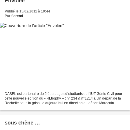
Envolée
Publié le 15/02/2011 à 19:44
Par
florend
DABEL est partenaire de 2 équipages d’étudiants de l’IUT Génie Civil pour
cette nouvelle édition du « 4Ltrophy » ( n° 234 & n°1214 ). Un départ de la
Rochelle sous la grisaille aujourd’hui en direction du désert Marocain …
Bonne route et profitez en bien...
sous chêne …