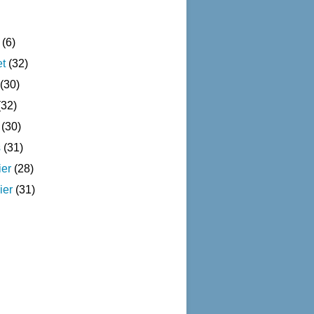
(6)
et
(32)
(30)
32)
(30)
s
(31)
ier
(28)
ier
(31)