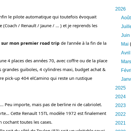
2026
in le pilote automatique qui toutefois évoquait 
Août
Coach / Renault / Jaune / ... ) et je reprends les 
Juill
Juin
 sur mon premier road trip
 de l’année à la fin de la 
Mai
(
Avril
ne 4 places des années 70, avec coffre ou de la place 
Mar
 grandes guiboles, 4 cylindres maxi, budget achat & 
Févr
tre pick-up 404 elCamino qui reste un rustique 
Janv
2025
2024
.. Peu importe, mais pas de berline ni de cabriolet. 
2023
rte… Cette Renault 15TL modèle 1972 est finalement 
2022
n cochant toutes les cases.
2021
lle soit du côté de Toulon (83) soit un véritable souci 