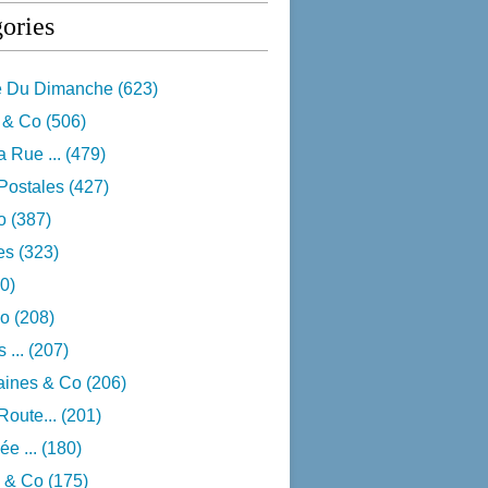
ories
e Du Dimanche
(623)
 & Co
(506)
 Rue ...
(479)
Postales
(427)
o
(387)
res
(323)
0)
o
(208)
 ...
(207)
aines & Co
(206)
Route...
(201)
e ...
(180)
 & Co
(175)