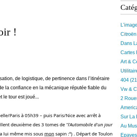
Catég
L'imag
ir !
Citroën
Dans La
Cartes 
Art & C
Utilitai
sation, de logistique, de pertinence dans l’itinéraire
404
(21
de la confiance en la mécanique réputée fiable du
Vw & C
le tour est joué...
2 Roues
Americ
lle/Paris à 05h39 – puis Paris/Nice avec arrêt à 
Sur La 
cellent deuxième des 3 tomes de 
"l'Automobile d'un jour 
Au Musé
 a lui même mis sous 
mon
 sapin :°) . Départ de Toulon 
Epaves