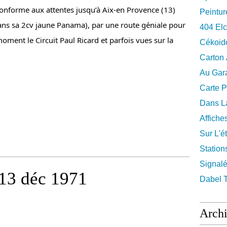
conforme aux attentes jusqu’à Aix-en Provence (13) 
Peintur
sans sa 2cv jaune Panama), par une route géniale pour 
404 El
oment le Circuit Paul Ricard et parfois vues sur la 
Cékoid
Carton
Au Gara
Carte P
Dans La
Affiche
Sur L'ét
Station
Signalé
13 déc 1971
Dabel 
Arch