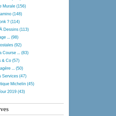
e Murale
(156)
camino
(148)
onk ?
(114)
 À Dessins
(113)
ge ...
(98)
ostales
(92)
 Course ...
(83)
s & Co
(57)
agère ...
(50)
s Services
(47)
tique Michelin
(45)
Tour 2019
(43)
ives