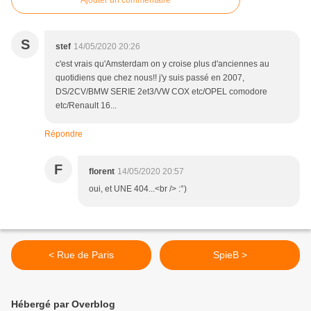
Ajouter un commentaire
S
stef
14/05/2020 20:26
c'est vrais qu'Amsterdam on y croise plus d'anciennes au
quotidiens que chez nous!! j'y suis passé en 2007,
DS/2CV/BMW SERIE 2et3/VW COX etc/OPEL comodore
etc/Renault 16...
Répondre
F
florent
14/05/2020 20:57
oui, et UNE 404...<br /> :°)
< Rue de Paris
SpieB >
Hébergé par Overblog