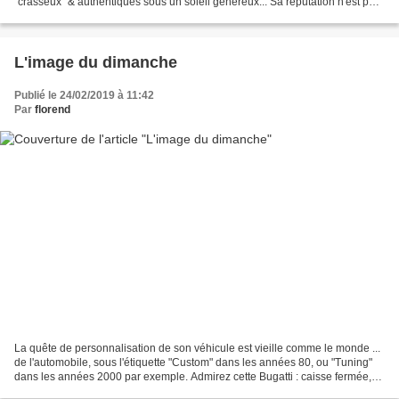
"crasseux" & authentiques sous un soleil généreux... Sa réputation n'est pas
usurpée... (Bergerac (24) -...
L'image du dimanche
Publié le 24/02/2019 à 11:42
Par
florend
La quête de personnalisation de son véhicule est vieille comme le monde ...
de l'automobile, sous l'étiquette "Custom" dans les années 80, ou "Tuning"
dans les années 2000 par exemple. Admirez cette Bugatti : caisse fermée,
enjoliveurs, phares déplacés......