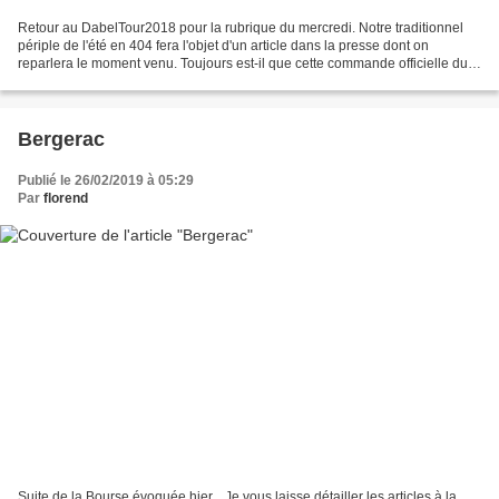
Retour au DabelTour2018 pour la rubrique du mercredi. Notre traditionnel
périple de l'été en 404 fera l'objet d'un article dans la presse dont on
reparlera le moment venu. Toujours est-il que cette commande officielle du
rédacteur en chef, comme un devoir...
Bergerac
Publié le 26/02/2019 à 05:29
Par
florend
Suite de la Bourse évoquée hier... Je vous laisse détailler les articles à la