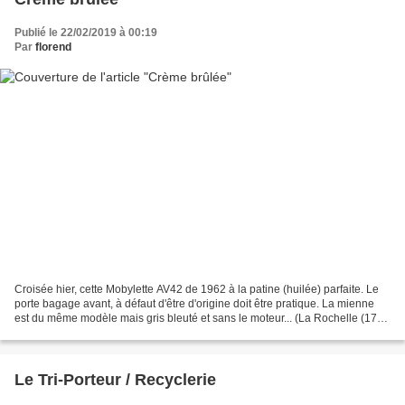
Publié le 22/02/2019 à 00:19
Par
florend
Croisée hier, cette Mobylette AV42 de 1962 à la patine (huilée) parfaite. Le
porte bagage avant, à défaut d'être d'origine doit être pratique. La mienne
est du même modèle mais gris bleuté et sans le moteur... (La Rochelle (17) -
février 2019)
Le Tri-Porteur / Recyclerie