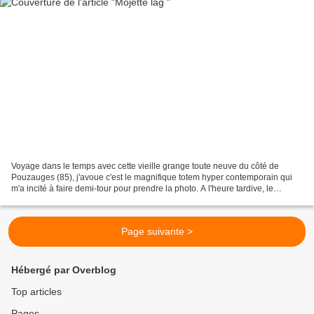
Voyage dans le temps avec cette vieille grange toute neuve du côté de
Pouzauges (85), j'avoue c'est le magnifique totem hyper contemporain qui
m'a incité à faire demi-tour pour prendre la photo. A l'heure tardive, le
restaurant était fermé mais maintenant...
Page suivante >
Hébergé par Overblog
Top articles
Pages