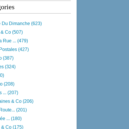
ories
e Du Dimanche
(623)
 & Co
(507)
 Rue ...
(479)
Postales
(427)
o
(387)
res
(324)
0)
o
(208)
 ...
(207)
aines & Co
(206)
Route...
(201)
e ...
(180)
 & Co
(175)