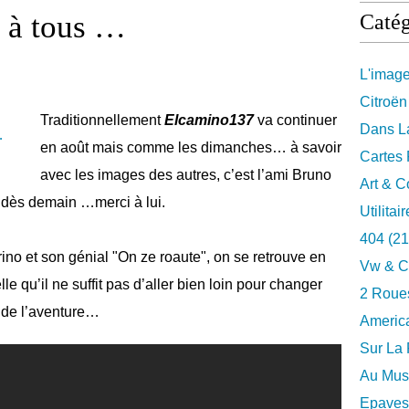
 à tous …
Catég
L'imag
Citroën
Traditionnellement
Elcamino137
va continuer
Dans La
en août mais comme les dimanches… à savoir
Cartes 
avec les images des autres, c’est l’ami Bruno
Art & C
m dès demain …merci à lui.
Utilitai
404
(21
no et son génial "On ze roaute", on se retrouve en
Vw & C
lle qu’il ne suffit pas d’aller bien loin pour changer
2 Roues
m de l’aventure…
Americ
Sur La 
Au Musé
Epaves