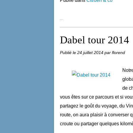
Publié dans
Citroën & co
…
Dabel tour 2014
Publié le
24 juillet 2014
par florend
Notre
globa
de c
vous êtes sur ce parcours et si vo
partagez le goût du voyage, du Vint
route, on aura plaisir à converser 
croute ou partager quelques kil