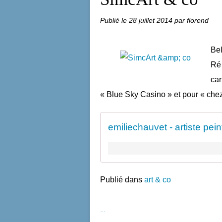
Publié le
28 juillet 2014
par florend
Bel
Ré 
car
« Blue Sky Casino » et pour « ch
emiliechauvet - artiste peintr
Publié dans
art & co
…