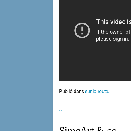
Publié dans
sur la route...
…
SimcArt & co