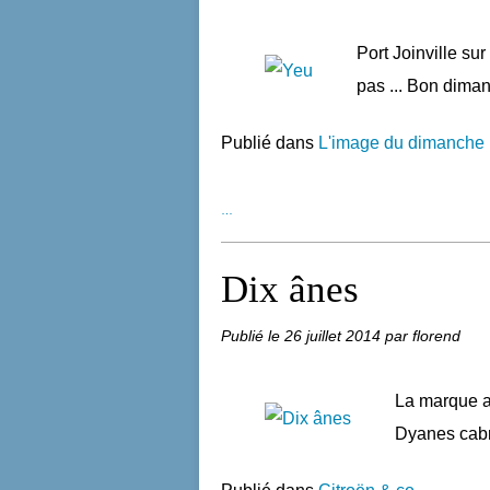
Port Joinville su
pas ... Bon dima
Publié dans
L'image du dimanche
…
Dix ânes
Publié le
26 juillet 2014
par florend
La marque au
Dyanes cabr