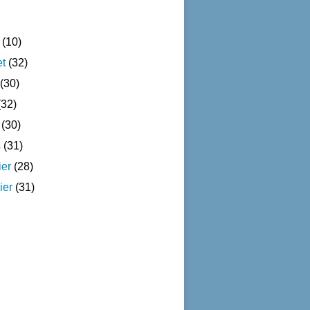
(10)
et
(32)
(30)
32)
(30)
s
(31)
ier
(28)
ier
(31)