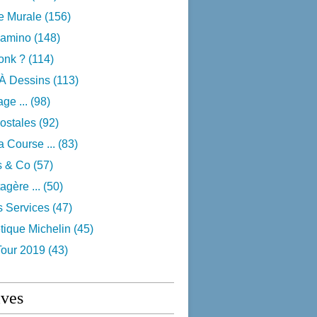
e Murale
(156)
camino
(148)
onk ?
(114)
 À Dessins
(113)
ge ...
(98)
ostales
(92)
 Course ...
(83)
s & Co
(57)
agère ...
(50)
s Services
(47)
tique Michelin
(45)
Tour 2019
(43)
ives