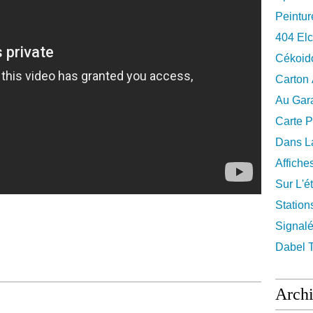
Peintur
404 El
Cékoid
Carton
Au Gara
Carte P
Dans La
Affiche
Sur L'ét
Station
Signalé
Dabel 
Arch