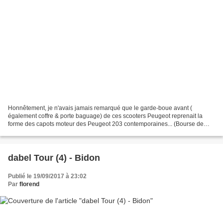
Honnêtement, je n'avais jamais remarqué que le garde-boue avant (
également coffre & porte baguage) de ces scooters Peugeot reprenait la
forme des capots moteur des Peugeot 203 contemporaines... (Bourse de
Fouras (17) - septembre 2017).
dabel Tour (4) - Bidon
Publié le 19/09/2017 à 23:02
Par
florend