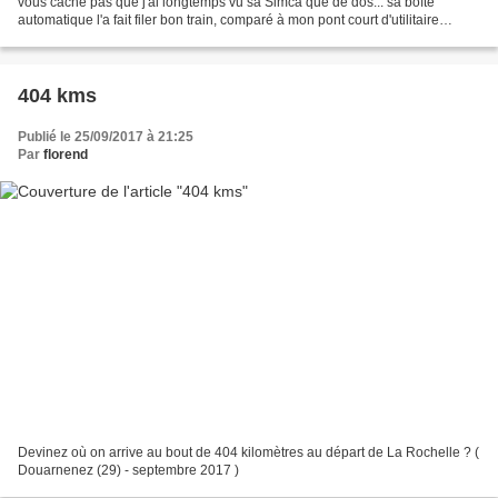
vous cache pas que j'ai longtemps vu sa Simca que de dos... sa boîte
automatique l'a fait filer bon train, comparé à mon pont court d'utilitaire
Peugeot... (Savenay (44) Août...
404 kms
Publié le 25/09/2017 à 21:25
Par
florend
Devinez où on arrive au bout de 404 kilomètres au départ de La Rochelle ? (
Douarnenez (29) - septembre 2017 )