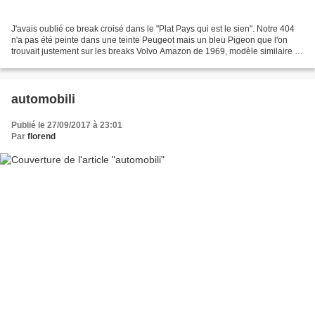
J'avais oublié ce break croisé dans le "Plat Pays qui est le sien". Notre 404
n'a pas été peinte dans une teinte Peugeot mais un bleu Pigeon que l'on
trouvait justement sur les breaks Volvo Amazon de 1969, modèle similaire à
celui-ci finalement. ( Amsterdam...
automobili
Publié le 27/09/2017 à 23:01
Par
florend