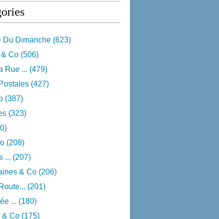
ories
e Du Dimanche
(623)
 & Co
(506)
 Rue ...
(479)
Postales
(427)
o
(387)
res
(323)
0)
o
(208)
 ...
(207)
aines & Co
(206)
Route...
(201)
e ...
(180)
 & Co
(175)