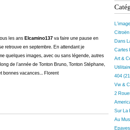
Catég
L'imag
Citroën
ous les ans
Elcamino137
va faire une pause en
Dans La
se retrouve en septembre. En attendant je
Cartes 
e quelques images, avec ou sans légende, autres
Art & C
e long de l'année de Tonton Bruno, Tonton Stéphane,
Utilitai
et bonnes vacances... Florent
404
(21
Vw & C
2 Roues
Americ
Sur La 
Au Musé
Epaves