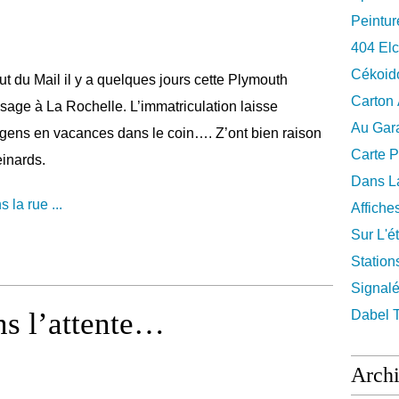
Peintur
404 El
Cékoid
t du Mail il y a quelques jours cette Plymouth
Carton
sage à La Rochelle. L’immatriculation laisse
Au Gara
gens en vacances dans le coin…. Z’ont bien raison
Carte P
einards.
Dans La
s la rue ...
Affiche
Sur L'ét
Station
Signalé
ns l’attente…
Dabel 
Arch