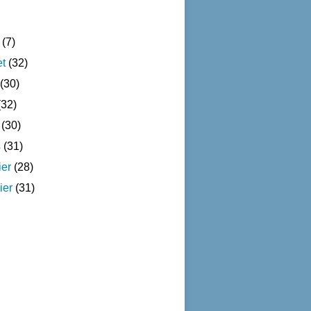
(7)
et
(32)
(30)
32)
(30)
s
(31)
ier
(28)
ier
(31)