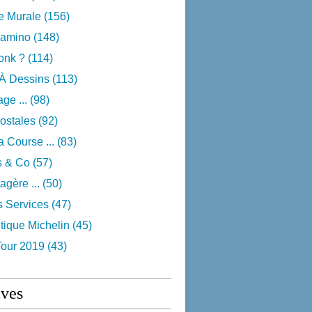
e Murale
(156)
camino
(148)
onk ?
(114)
 À Dessins
(113)
ge ...
(98)
ostales
(92)
 Course ...
(83)
s & Co
(57)
agère ...
(50)
s Services
(47)
tique Michelin
(45)
Tour 2019
(43)
ives