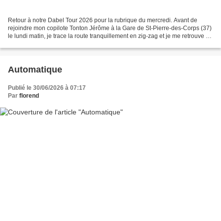
Retour à notre Dabel Tour 2026 pour la rubrique du mercredi. Avant de
rejoindre mon copilote Tonton Jérôme à la Gare de St-Pierre-des-Corps (37)
le lundi matin, je trace la route tranquillement en zig-zag et je me retrouve à
assister au départ d'un rallye...
Automatique
Publié le 30/06/2026 à 07:17
Par
florend