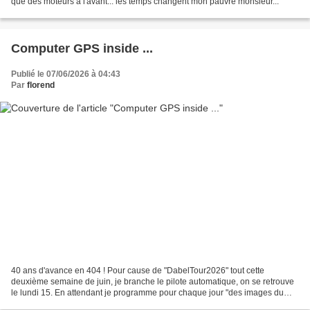
que des moteurs à l'avant... les temps changent mon pauvre monsieur...
Computer GPS inside ...
Publié le 07/06/2026 à 04:43
Par
florend
40 ans d'avance en 404 ! Pour cause de "DabelTour2026" tout cette
deuxième semaine de juin, je branche le pilote automatique, on se retrouve
le lundi 15. En attendant je programme pour chaque jour "des images du
dimanche" trouvées ici ou là :°)