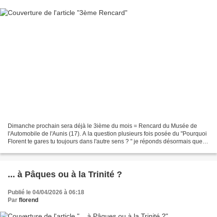
Dimanche prochain sera déjà le 3ième du mois = Rencard du Musée de
l'Automobile de l'Aunis (17). A la question plusieurs fois posée du "Pourquoi
Florent te gares tu toujours dans l'autre sens ? " je réponds désormais que
"L'homme descend du singe, pas...
... à Pâques ou à la Trinité ?
Publié le 04/04/2026 à 06:18
Par
florend