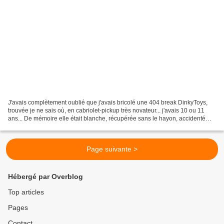
J'avais complètement oublié que j'avais bricolé une 404 break DinkyToys,
trouvée je ne sais où, en cabriolet-pickup très novateur... j'avais 10 ou 11
ans... De mémoire elle était blanche, récupérée sans le hayon, accidenté
avec un toit tordu, d'où la...
Page suivante >
Hébergé par Overblog
Top articles
Pages
Contact