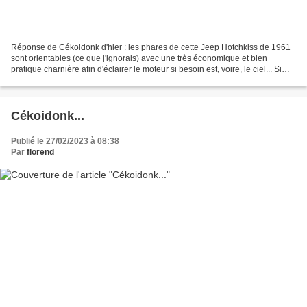
Réponse de Cékoidonk d'hier : les phares de cette Jeep Hotchkiss de 1961
sont orientables (ce que j'ignorais) avec une très économique et bien
pratique charnière afin d'éclairer le moteur si besoin est, voire, le ciel... Si
Spielberg dans son prochain...
Cékoidonk...
Publié le 27/02/2023 à 08:38
Par
florend