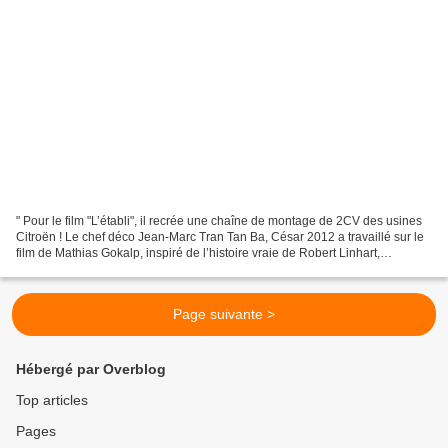
" Pour le film "L’établi", il recrée une chaîne de montage de 2CV des usines
Citroën ! Le chef déco Jean-Marc Tran Tan Ba, César 2012 a travaillé sur le
film de Mathias Gokalp, inspiré de l’histoire vraie de Robert Linhart,
normalien, militant d’extrême...
Page suivante >
Hébergé par Overblog
Top articles
Pages