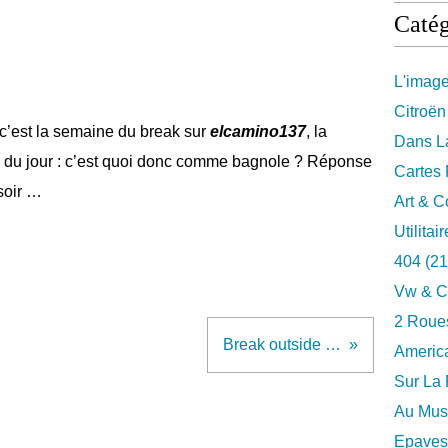
Catég
L'imag
Citroën
’est la semaine du break sur
elcamino137
, la
Dans La
 du jour : c’est quoi donc comme bagnole ? Réponse
Cartes 
soir …
Art & C
Utilitai
404
(21
Vw & C
2 Roues
Break outside …
Americ
Sur La 
Au Musé
Epaves