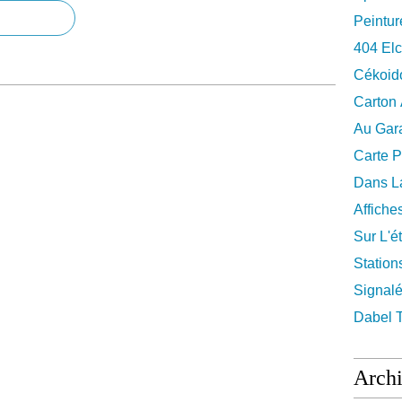
Peintur
404 El
Cékoid
Carton
Au Gara
Carte P
Dans La
Affiche
Sur L'ét
Station
Signalé
Dabel 
Arch