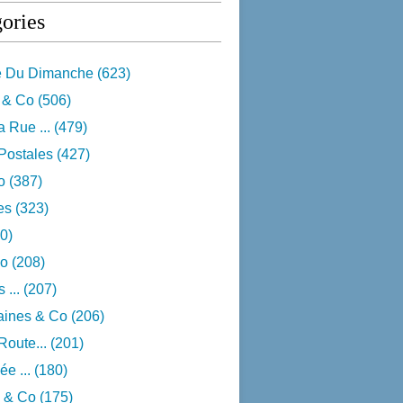
ories
e Du Dimanche
(623)
 & Co
(506)
 Rue ...
(479)
Postales
(427)
o
(387)
res
(323)
0)
o
(208)
 ...
(207)
aines & Co
(206)
Route...
(201)
e ...
(180)
 & Co
(175)