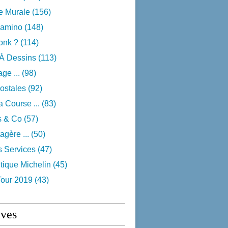
e Murale
(156)
camino
(148)
onk ?
(114)
 À Dessins
(113)
ge ...
(98)
ostales
(92)
 Course ...
(83)
s & Co
(57)
agère ...
(50)
s Services
(47)
tique Michelin
(45)
Tour 2019
(43)
ives