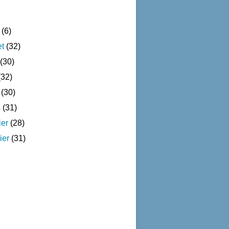
(6)
et
(32)
(30)
32)
(30)
s
(31)
ier
(28)
ier
(31)