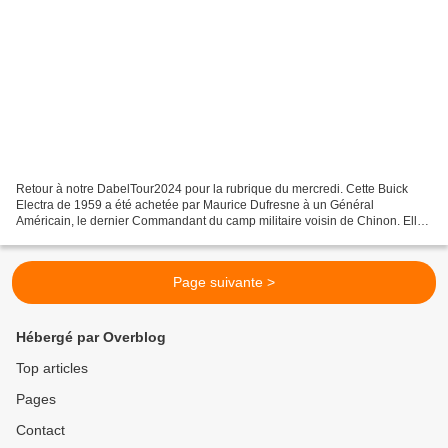
Retour à notre DabelTour2024 pour la rubrique du mercredi. Cette Buick
Electra de 1959 a été achetée par Maurice Dufresne à un Général
Américain, le dernier Commandant du camp militaire voisin de Chinon. Elle
dort désormais au musée qui porte son nom....
Page suivante >
Hébergé par Overblog
Top articles
Pages
Contact