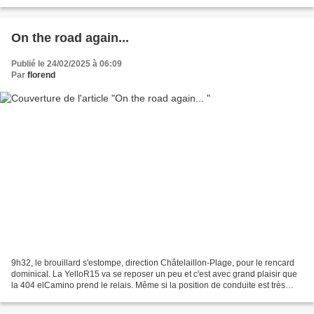
confidence du propriétaire/constructeur...
On the road again...
Publié le 24/02/2025 à 06:09
Par
florend
9h32, le brouillard s'estompe, direction Châtelaillon-Plage, pour le rencard
dominical. La YelloR15 va se reposer un peu et c'est avec grand plaisir que
la 404 elCamino prend le relais. Même si la position de conduite est très
différente, la Peugeot demeure...