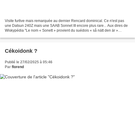
Visite furtive mais remarquée au dernier Rencard dominical. Ce n'est pas
une Datsun 240Z mais une SAAB Sonnet III encore plus rare... Aux dires de
Wiskypédia "Le nom « Sonett » provient du suédois « så nätt den är »
(qu'elle est belle !)" Belle ? Je ne...
Cékoidonk ?
Publié le 27/02/2025 à 05:46
Par
florend