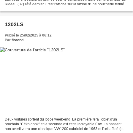
Rideau (37) l'été dernier. C'est l'affiche sur la vitrine d'une boucherie fermée
pour congés annuels qui...
1202LS
Publié le 25/02/2025 à 06:12
Par
florend
Deux voitures sortent du lot ce week-end. La première fera l'objet d'un
prochain "Cékoidonk" et la seconde est cette incroyable Cox. La passant
non averti verra une classique VW1200 cabriolet de 1963 et l'œil affuté (et la