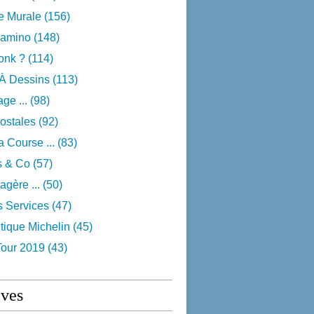
e Murale
(156)
camino
(148)
onk ?
(114)
 À Dessins
(113)
ge ...
(98)
ostales
(92)
 Course ...
(83)
s & Co
(57)
agère ...
(50)
s Services
(47)
tique Michelin
(45)
Tour 2019
(43)
ives