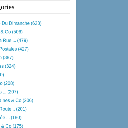
ories
e Du Dimanche
(623)
 & Co
(506)
 Rue ...
(479)
Postales
(427)
o
(387)
res
(324)
0)
o
(208)
 ...
(207)
aines & Co
(206)
Route...
(201)
e ...
(180)
 & Co
(175)