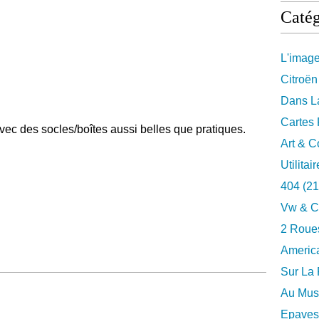
Catég
L'imag
Citroën
Dans La
Cartes 
vec des socles/boîtes aussi belles que pratiques.
Art & C
Utilitai
404
(21
Vw & C
2 Roues
Americ
Sur La 
Au Musé
Epaves