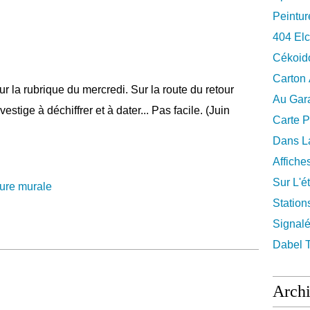
Peintur
404 El
Cékoid
Carton
r la rubrique du mercredi. Sur la route du retour
Au Gara
vestige à déchiffrer et à dater... Pas facile. (Juin
Carte P
Dans La
Affiche
Sur L'ét
ure murale
Station
Signalé
Dabel 
Arch