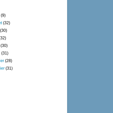
(9)
et
(32)
(30)
32)
(30)
s
(31)
ier
(28)
ier
(31)