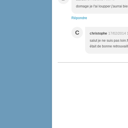
domage je l'ai loupper j'aurrai bi
Répondre
C
christophe
17/02/2014 
salut je ne suis pas loin.
était de bonne retrouvail