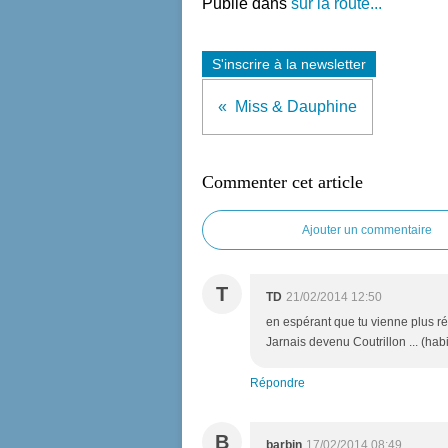
Publié dans
sur la route...
S'inscrire à la newsletter
Miss & Dauphine
Commenter cet article
Ajouter un commentaire
T
TD
21/02/2014 12:50
en espérant que tu vienne plus rég
Jarnais devenu Coutrillon ... (habi
Répondre
B
barbin
17/02/2014 08:49