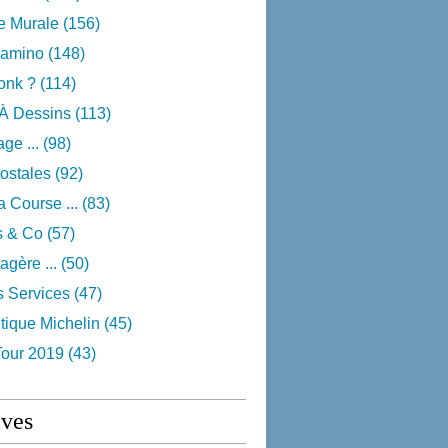
e Murale
(156)
camino
(148)
onk ?
(114)
 À Dessins
(113)
ge ...
(98)
ostales
(92)
 Course ...
(83)
s & Co
(57)
agère ...
(50)
s Services
(47)
tique Michelin
(45)
Tour 2019
(43)
ives