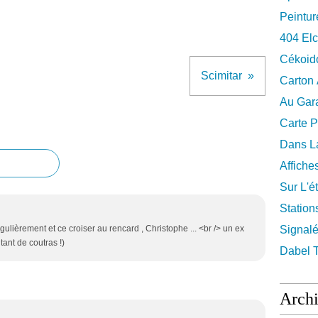
Peintur
404 El
Cékoid
Scimitar
Carton
Au Gara
Carte P
Dans La
Affiche
Sur L'ét
Station
ulièrement et ce croiser au rencard , Christophe ... <br /> un ex
Signalé
tant de coutras !)
Dabel 
Arch