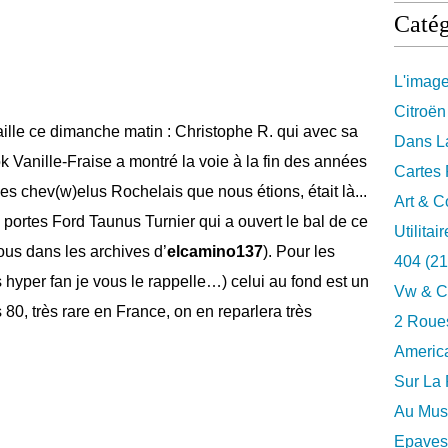
Catég
L'imag
Citroën
ille ce dimanche matin : Christophe R. qui avec sa
Dans La
k Vanille-Fraise a montré la voie à la fin des années
Cartes 
es chev(w)elus Rochelais que nous étions, était là...
Art & C
portes Ford Taunus Turnier qui a ouvert le bal de ce
Utilitai
us dans les archives d’
elcamino137
). Pour les
404
(21
 hyper fan je vous le rappelle…) celui au fond est un
Vw & C
0, très rare en France, on en reparlera très
2 Roues
Americ
Sur La 
Au Musé
Epaves