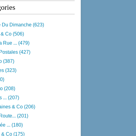
ories
e Du Dimanche
(623)
 & Co
(506)
 Rue ...
(479)
Postales
(427)
o
(387)
res
(323)
0)
o
(208)
 ...
(207)
aines & Co
(206)
Route...
(201)
e ...
(180)
 & Co
(175)