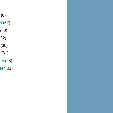
(6)
et
(32)
(30)
32)
(30)
s
(31)
ier
(28)
ier
(31)