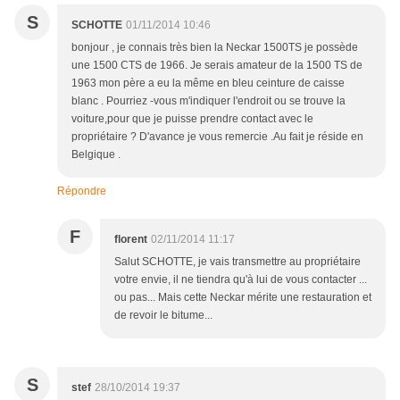
S
SCHOTTE
01/11/2014 10:46
bonjour , je connais très bien la Neckar 1500TS je possède
une 1500 CTS de 1966. Je serais amateur de la 1500 TS de
1963 mon père a eu la même en bleu ceinture de caisse
blanc . Pourriez -vous m'indiquer l'endroit ou se trouve la
voiture,pour que je puisse prendre contact avec le
propriétaire ? D'avance je vous remercie .Au fait je réside en
Belgique .
Répondre
F
florent
02/11/2014 11:17
Salut SCHOTTE, je vais transmettre au propriétaire
votre envie, il ne tiendra qu'à lui de vous contacter ...
ou pas... Mais cette Neckar mérite une restauration et
de revoir le bitume...
S
stef
28/10/2014 19:37