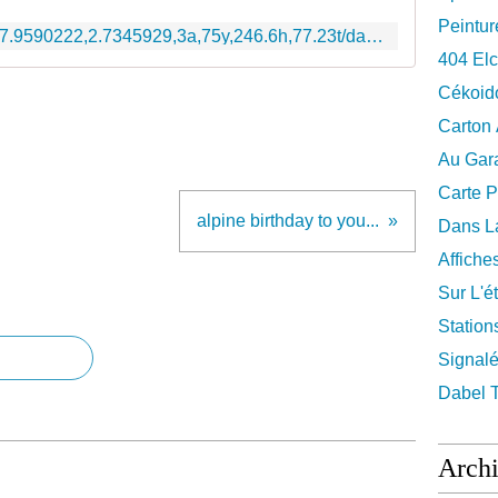
Peintur
https://www.google.fr/maps/@47.9590222,2.7345929,3a,75y,246.6h,77.23t/data=!3m6!1e1!3m4!1sBMc1nxwrRUXn_7m2E-cAEQ!2e0!7i13312!8i6656?dg=dbrw&newdg=1
404 El
Cékoid
Carton
Au Gara
Carte P
alpine birthday to you...
Dans La
Affiche
Sur L'ét
Station
Signalé
Dabel 
Arch