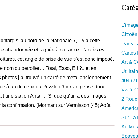
Catég
L'imag
Citroën
targis, au bord de la Nationale 7, il y a cette
Dans La
ice abandonnée et taguée à outrance. L’accès est
Cartes 
voitures, cet angle de prise de vue s’est donc imposé.
Art & C
e nom du pétrolier… Total, Esso, Elf ?...et en
Utilitai
 photos j’ai trouvé un carré de métal anciennement
404
(21
que à un de ceux du Puzzle d’hier. Je pense donc
Vw & C
tait une station Antar… Si quelqu’un a des images
2 Roues
r la confirmation. (Mormant sur Vermisson (45) Août
Americ
Sur La 
Au Musé
Epaves