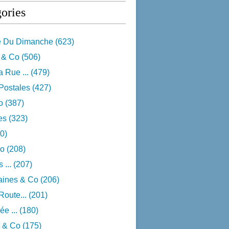
ories
e Du Dimanche
(623)
 & Co
(506)
 Rue ...
(479)
Postales
(427)
o
(387)
res
(323)
0)
o
(208)
 ...
(207)
aines & Co
(206)
Route...
(201)
e ...
(180)
 & Co
(175)