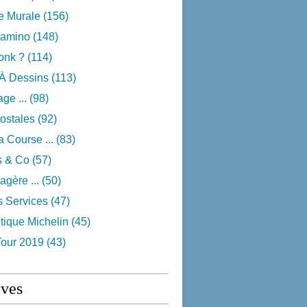
e Murale
(156)
camino
(148)
onk ?
(114)
 À Dessins
(113)
ge ...
(98)
ostales
(92)
 Course ...
(83)
s & Co
(57)
agère ...
(50)
s Services
(47)
tique Michelin
(45)
Tour 2019
(43)
ives