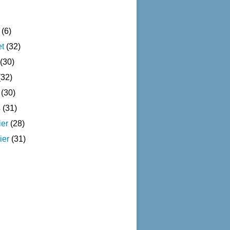
(6)
et
(32)
(30)
32)
(30)
s
(31)
ier
(28)
ier
(31)