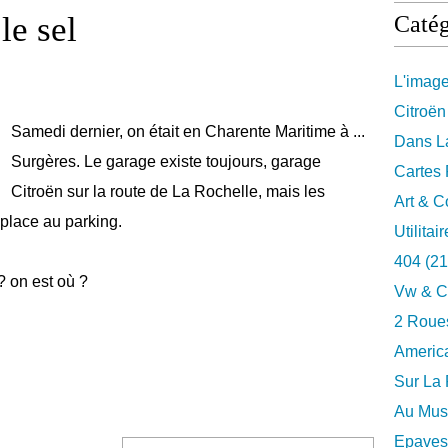
le sel
Catég
L'imag
Citroën
Samedi dernier, on était en Charente Maritime à ...
Dans La
Surgères. Le garage existe toujours, garage
Cartes 
Citroën sur la route de La Rochelle, mais les
Art & C
 place au parking.
Utilitai
404
(21
? on est où ?
Vw & C
2 Roues
Americ
Sur La 
Au Musé
Epaves