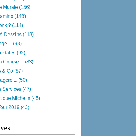
e Murale
(156)
camino
(148)
onk ?
(114)
 À Dessins
(113)
ge ...
(98)
ostales
(92)
 Course ...
(83)
s & Co
(57)
agère ...
(50)
s Services
(47)
tique Michelin
(45)
Tour 2019
(43)
ives