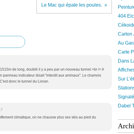
Le Mac qui épate les poules.
Peintur
404 El
Cékoid
Carton
Au Gara
Carte P
Dans La
 1515m de long, doublé il y a peu par un nouveau tunnel.<br /> A
Affiche
 un panneau indicateur disait "interdit aux animaux". Le chamois
Sur L'ét
r. C'est donc le tunnel du Lioran.
Station
Signalé
Dabel 
47
uffement climatique, on ne chausse plus ses skis au pied du
Arch