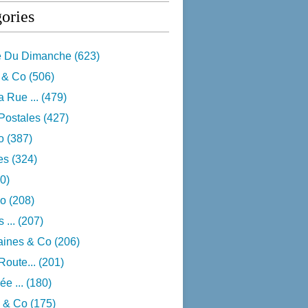
ories
e Du Dimanche
(623)
 & Co
(506)
 Rue ...
(479)
Postales
(427)
o
(387)
res
(324)
0)
o
(208)
 ...
(207)
aines & Co
(206)
Route...
(201)
e ...
(180)
 & Co
(175)