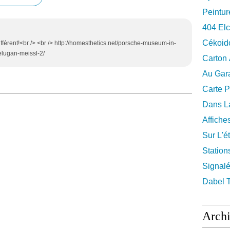
Peintur
404 El
Cékoid
ifférent!<br /> <br /> http://homesthetics.net/porsche-museum-in-
elugan-meissl-2/
Carton
Au Gara
Carte P
Dans La
Affiche
Sur L'ét
Station
Signalé
Dabel 
Arch