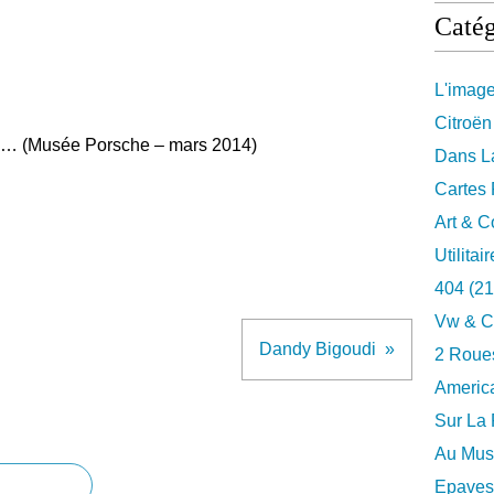
Catég
L'imag
Citroën
e… (Musée Porsche – mars 2014)
Dans La
Cartes 
Art & C
Utilitai
404
(21
Vw & C
Dandy Bigoudi
2 Roues
Americ
Sur La 
Au Musé
Epaves