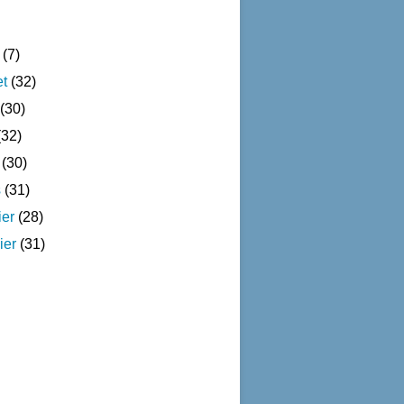
(7)
et
(32)
(30)
32)
(30)
s
(31)
ier
(28)
ier
(31)