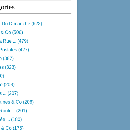
ories
e Du Dimanche
(623)
 & Co
(506)
 Rue ...
(479)
Postales
(427)
o
(387)
res
(323)
0)
o
(208)
 ...
(207)
aines & Co
(206)
Route...
(201)
e ...
(180)
 & Co
(175)