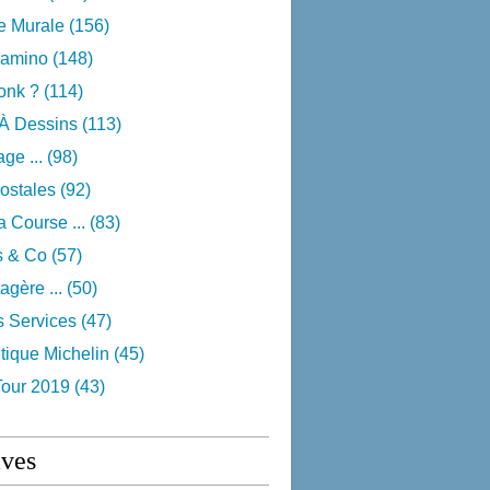
e Murale
(156)
camino
(148)
onk ?
(114)
 À Dessins
(113)
ge ...
(98)
ostales
(92)
 Course ...
(83)
s & Co
(57)
agère ...
(50)
s Services
(47)
tique Michelin
(45)
Tour 2019
(43)
ives