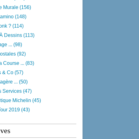
e Murale
(156)
camino
(148)
onk ?
(114)
 À Dessins
(113)
ge ...
(98)
ostales
(92)
 Course ...
(83)
s & Co
(57)
agère ...
(50)
s Services
(47)
tique Michelin
(45)
Tour 2019
(43)
ives