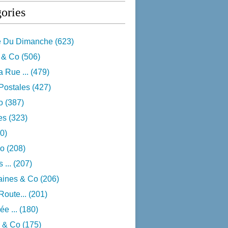
ories
e Du Dimanche
(623)
 & Co
(506)
 Rue ...
(479)
Postales
(427)
o
(387)
res
(323)
0)
o
(208)
 ...
(207)
aines & Co
(206)
Route...
(201)
e ...
(180)
 & Co
(175)