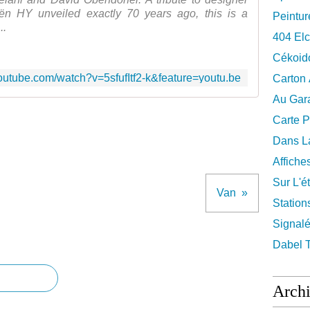
oën HY unveiled exactly 70 years ago, this is a
Peintur
..
404 El
Cékoid
outube.com/watch?v=5sfufItf2-k&feature=youtu.be
Carton
Au Gara
Carte P
Dans La
Affiche
Sur L'ét
Van
Station
Signalé
Dabel 
Arch