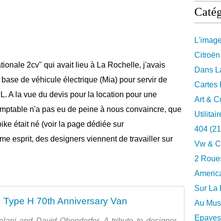
Catég
L'imag
Citroën
tionale 2cv" qui avait lieu à La Rochelle, j'avais
Dans La
 base de véhicule électrique (Mia) pour servir de
Cartes 
. A la vue du devis pour la location pour une
Art & C
omptable n'a pas eu de peine à nous convaincre, que
Utilitai
Hbike était né (voir la page dédiée sur
404
(21
 esprit, des designers viennent de travailler sur
Vw & C
2 Roues
Americ
Sur La 
Type H 70th Anniversary Van
Au Musé
Epaves
elani and David Obendorfer. A tribute to designer