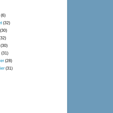
(6)
et
(32)
(30)
32)
(30)
s
(31)
ier
(28)
ier
(31)