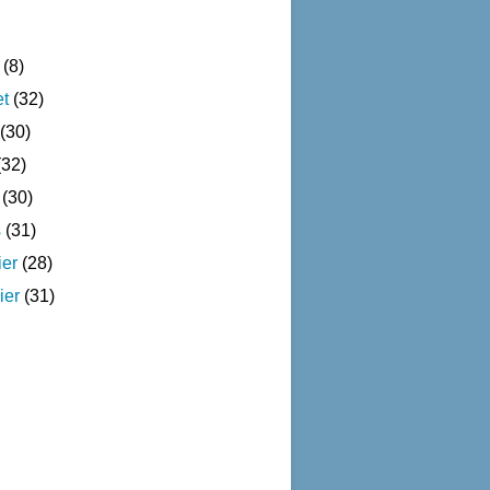
(8)
et
(32)
(30)
32)
(30)
s
(31)
ier
(28)
ier
(31)