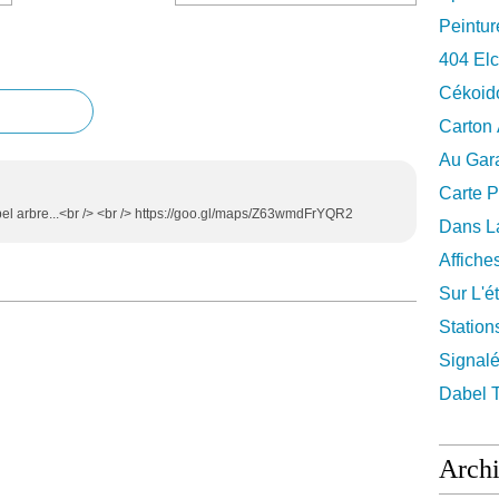
Peintur
404 El
Cékoid
Carton
Au Gara
Carte P
bel arbre...<br /> <br /> https://goo.gl/maps/Z63wmdFrYQR2
Dans La
Affiche
Sur L'ét
Station
Signalé
Dabel 
Arch