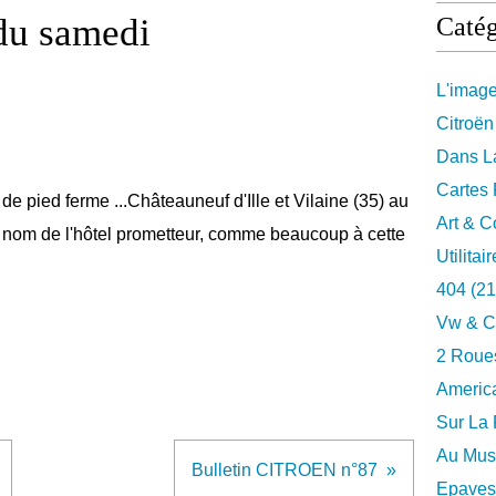
 du samedi
Catég
L'imag
Citroën
Dans La
Cartes 
e pied ferme ...Châteauneuf d'Ille et Vilaine (35) au
Art & C
 nom de l'hôtel prometteur, comme beaucoup à cette
Utilitai
404
(21
Vw & C
2 Roues
Americ
Sur La 
Au Musé
Bulletin CITROEN n°87
Epaves