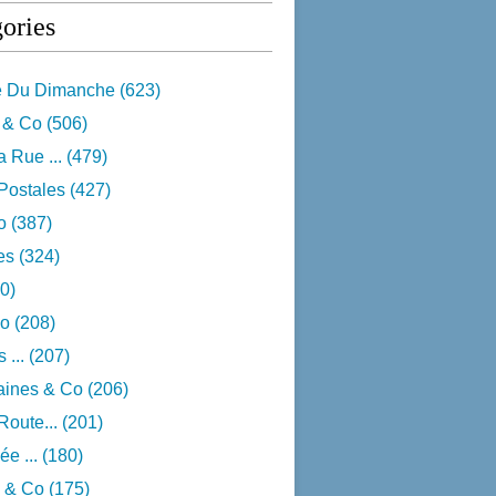
ories
e Du Dimanche
(623)
 & Co
(506)
 Rue ...
(479)
Postales
(427)
o
(387)
res
(324)
0)
o
(208)
 ...
(207)
aines & Co
(206)
Route...
(201)
e ...
(180)
 & Co
(175)