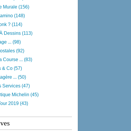
e Murale
(156)
camino
(148)
onk ?
(114)
 À Dessins
(113)
ge ...
(98)
ostales
(92)
 Course ...
(83)
s & Co
(57)
agère ...
(50)
s Services
(47)
tique Michelin
(45)
Tour 2019
(43)
ives