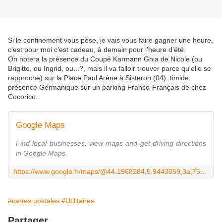
Si le confinement vous pèse, je vais vous faire gagner une heure,
c'est pour moi c'est cadeau, à demain pour l'heure d'été.
On notera la présence du Coupé Karmann Ghia de Nicole (ou
Brigitte, ou Ingrid, ou...?, mais il va falloir trouver parce qu'elle se
rapproche) sur la Place Paul Arène à Sisteron (04), timide
présence Germanique sur un parking Franco-Français de chez
Cocorico.
Google Maps
Find local businesses, view maps and get driving directions
in Google Maps.
https://www.google.fr/maps/@44.1968284,5.9443059,3a,75y,139.26h,116.02t/data=!3m6!1e1!3m4!1sHQQrbGuOxy6veEt6Fej-ww!2e0!7i13312!8i6656
#cartes postales
#Utilitaires
Partager