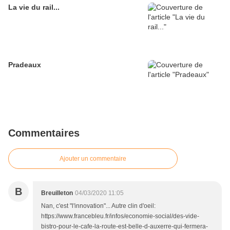
La vie du rail...
Pradeaux
Commentaires
Ajouter un commentaire
B
Breuilleton
04/03/2020 11:05
Nan, c'est "l'innovation"... Autre clin d'oeil:
https://www.francebleu.fr/infos/economie-social/des-vide-
bistro-pour-le-cafe-la-route-est-belle-d-auxerre-qui-fermera-