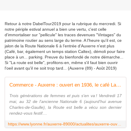
Retour à notre DabelTour2019 pour la rubrique du mercredi. Si
notre périple estival annuel a bien une vertu, c'est celle
d'immortaliser sur "pellicule" les traces devenues "Vintages" du
patrimoine routier au sens large du terme. A l'heure qu'il est, ce
jalon de la Route Nationale 6 à l'entrée d'Auxerre n'est plus
(Café, bar, également un temps station Caltex), démoli pour faire
place à un... parking. Preuve du bienfondé de notre démarche...
Si "La route est belle", profitons-en, même s'il faut bien ouvrir
l'oeil avant qu'il ne soit trop tard... (Auxerre (89) - Août 2019)
Commerce - Auxerre : ouvert en 1936, le café La Route est belle fermera définitivement ses portes le 31 mai et sera démoli
Trois générations de femmes et puis s'en va ! Vendredi 17
mai, au 32 de l'ancienne Nationale 6 (aujourd'hui avenue
Charles-de-Gaulle), la Route est belle a vécu son dernier
rendez-vous festif....
https://www.lyonne.fr/auxerre-89000/actualites/auxerre-ouvert-en-1936-le-cafe-la-route-est-belle-i-fermera-definitivement-ses-portes-le-31-mai-et-sera-demoli_13564522/