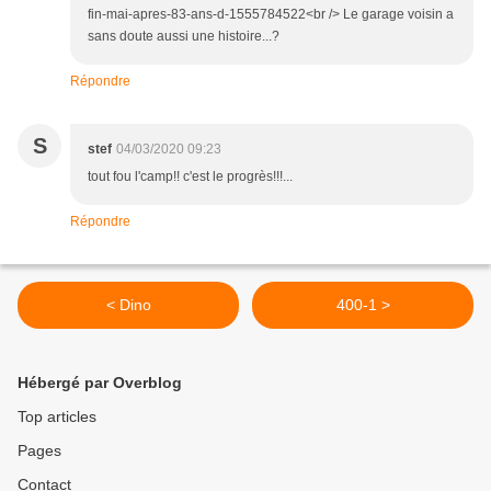
fin-mai-apres-83-ans-d-1555784522<br /> Le garage voisin a
sans doute aussi une histoire...?
Répondre
S
stef
04/03/2020 09:23
tout fou l'camp!! c'est le progrès!!!...
Répondre
< Dino
400-1 >
Hébergé par Overblog
Top articles
Pages
Contact