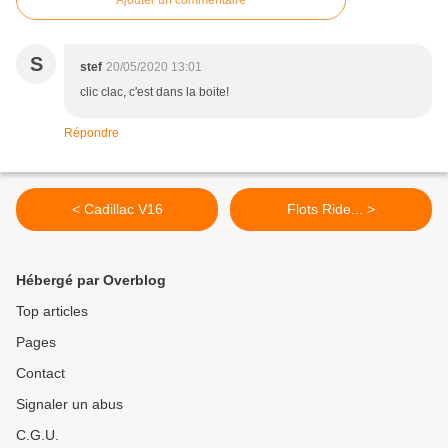
Ajouter un commentaire
S
stef
20/05/2020 13:01
clic clac, c'est dans la boite!
Répondre
< Cadillac V16
Flots Ride... >
Hébergé par Overblog
Top articles
Pages
Contact
Signaler un abus
C.G.U.