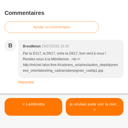
Commentaires
Ajouter un commentaire
B
Breuilleton
29/07/2020 19:35
Par la D117, la D617, voire la D817, bon vent à vous !
Rendez-vous à la Méridienne...<br />
http://michel.lalos.free.fr/cadrans_solaires/autres_depts/pyren
ees_orientales/img_cadrans/perpignan_csa0g1.jpg
Répondre
< Lambretta
je voulais juste voir la mer...
>