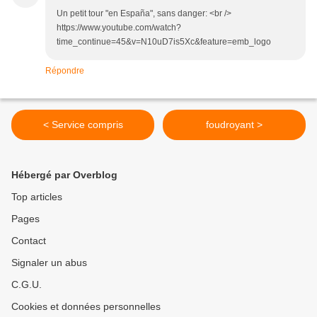
Un petit tour "en España", sans danger: <br />
https://www.youtube.com/watch?
time_continue=45&v=N10uD7is5Xc&feature=emb_logo
Répondre
< Service compris
foudroyant >
Hébergé par Overblog
Top articles
Pages
Contact
Signaler un abus
C.G.U.
Cookies et données personnelles