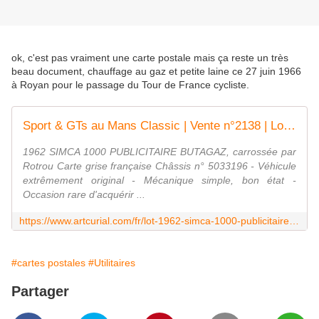
ok, c'est pas vraiment une carte postale mais ça reste un très
beau document, chauffage au gaz et petite laine ce 27 juin 1966
à Royan pour le passage du Tour de France cycliste.
Sport & GTs au Mans Classic | Vente n°2138 | Lot n°127 | Artcurial
1962 SIMCA 1000 PUBLICITAIRE BUTAGAZ, carrossée par
Rotrou Carte grise française Châssis n° 5033196 - Véhicule
extrêmement original - Mécanique simple, bon état -
Occasion rare d'acquérir ...
https://www.artcurial.com/fr/lot-1962-simca-1000-publicitaire-butagaz-carrossee-par-rotrou-carte-grise-francaisechassis-ndeg
#cartes postales
#Utilitaires
Partager