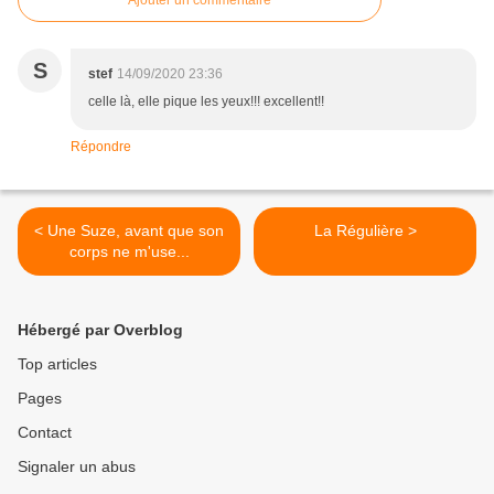
Ajouter un commentaire
S
stef
14/09/2020 23:36
celle là, elle pique les yeux!!! excellent!!
Répondre
< Une Suze, avant que son
La Régulière >
corps ne m'use...
Hébergé par Overblog
Top articles
Pages
Contact
Signaler un abus