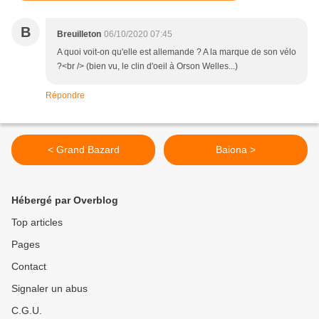
B
Breuilleton
06/10/2020 07:45
A quoi voit-on qu'elle est allemande ? A la marque de son vélo
?<br /> (bien vu, le clin d'oeil à Orson Welles...)
Répondre
< Grand Bazard
Baiona >
Hébergé par Overblog
Top articles
Pages
Contact
Signaler un abus
C.G.U.