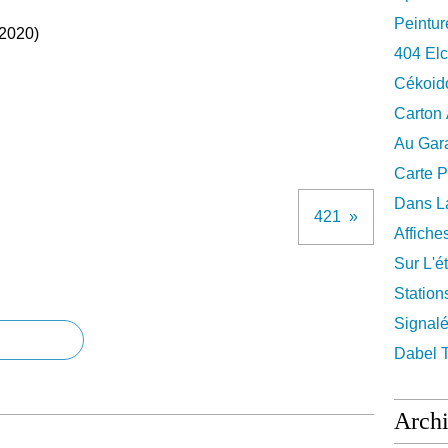
Peintur
 2020)
404 El
Cékoid
Carton
Au Gara
Carte P
Dans La
421
Affiche
Sur L'ét
Station
Signalé
Dabel 
Arch