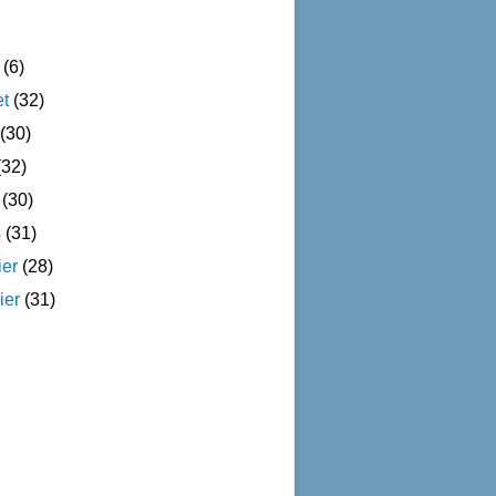
(6)
et
(32)
(30)
32)
(30)
s
(31)
ier
(28)
ier
(31)