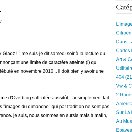
.
Catég
d
L'imag
Citroën
Dans La
Cartes 
ladz ! " me suis-je dit samedi soir à la lecture du
Art & C
nonçant une limite de caractère atteinte (!) qui
Utilitai
 débuté en novembre 2010... Il doit bien y avoir une
404
(21
Vw & C
2 Roues
rme d'Overblog sollicitée aussitôt, j'ai simplement fait
Americ
s "images du dimanche" qui par tradition ne sont pas
Sur La 
rence. je suis, nous sommes en sursis mais à malin,
Au Musé
Epaves