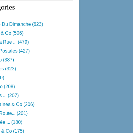
ories
e Du Dimanche
(623)
 & Co
(506)
 Rue ...
(479)
Postales
(427)
o
(387)
res
(323)
0)
o
(208)
 ...
(207)
aines & Co
(206)
Route...
(201)
e ...
(180)
 & Co
(175)