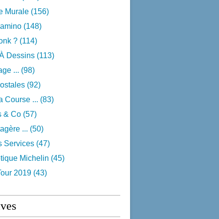
e Murale
(156)
camino
(148)
onk ?
(114)
 À Dessins
(113)
ge ...
(98)
ostales
(92)
 Course ...
(83)
s & Co
(57)
agère ...
(50)
s Services
(47)
tique Michelin
(45)
Tour 2019
(43)
ives