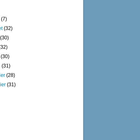
(7)
et
(32)
(30)
32)
(30)
s
(31)
ier
(28)
ier
(31)