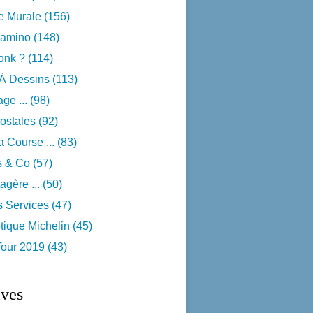
e Murale
(156)
camino
(148)
onk ?
(114)
 À Dessins
(113)
ge ...
(98)
ostales
(92)
 Course ...
(83)
s & Co
(57)
agère ...
(50)
s Services
(47)
tique Michelin
(45)
Tour 2019
(43)
ives