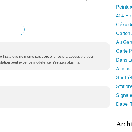
Peintur
404 El
Cékoid
Carton
Au Gara
Carte P
de l'Estafette ne monte pas trop, elle restera accessible pour
Dans La
lation peut évtier ce modèle, ce n'est pas plus mal.
Affiche
Sur L'ét
Station
Signalé
Dabel 
Arch