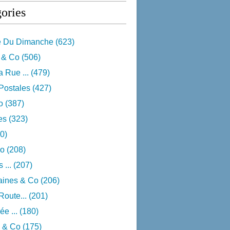
ories
e Du Dimanche
(623)
 & Co
(506)
 Rue ...
(479)
Postales
(427)
o
(387)
res
(323)
0)
o
(208)
 ...
(207)
aines & Co
(206)
Route...
(201)
e ...
(180)
 & Co
(175)