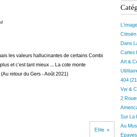
Catég
nd
L'imag
Citroën
Dans La
Cartes 
jamais les valeurs hallucinantes de certains Combi
Art & C
lus et c'est tant mieux ... La cote monte
Utilitai
. (Au retour du Gers - Août 2021)
404
(21
Vw & C
2 Roues
Americ
Sur La 
Au Musé
Elite
Epaves