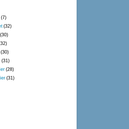
(7)
et
(32)
(30)
32)
(30)
s
(31)
ier
(28)
ier
(31)