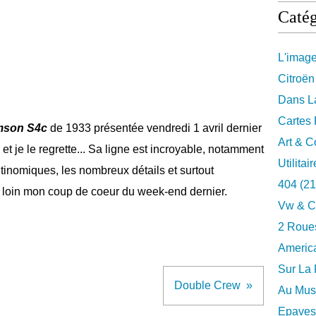
Catég
L'imag
Citroën
Dans La
Cartes 
mson S4c
de 1933 présentée vendredi 1 avril dernier
Art & C
et je le regrette... Sa ligne est incroyable, notamment
Utilitai
ntinomiques, les nombreux détails et surtout
404
(21
e loin mon coup de coeur du week-end dernier.
Vw & C
2 Roues
Americ
Sur La 
Double Crew
Au Musé
Epaves