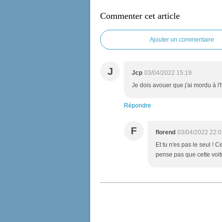
Commenter cet article
Ajouter un commentaire
J
Jcp
03/04/2022 15:19
Je dois avouer que j'ai mordu à l
Répondre
F
florend
03/04/2022 22:0
Et tu n'es pas le seul ! 
pense pas que cette voit