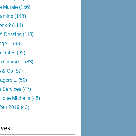
e Murale
(156)
camino
(148)
onk ?
(114)
 À Dessins
(113)
ge ...
(98)
ostales
(92)
 Course ...
(83)
s & Co
(57)
agère ...
(50)
s Services
(47)
tique Michelin
(45)
Tour 2019
(43)
ives