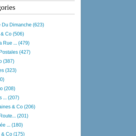
ories
e Du Dimanche
(623)
 & Co
(506)
 Rue ...
(479)
Postales
(427)
o
(387)
res
(323)
0)
o
(208)
 ...
(207)
aines & Co
(206)
Route...
(201)
e ...
(180)
 & Co
(175)