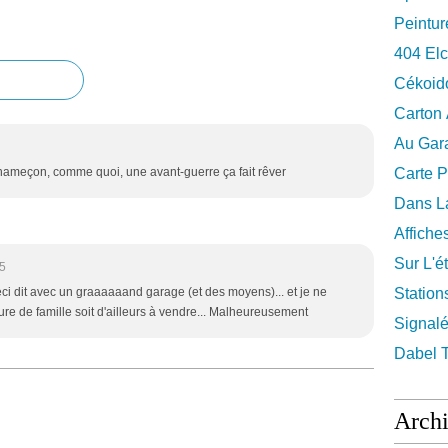
Peintur
404 El
Cékoid
Carton
Au Gara
'hameçon, comme quoi, une avant-guerre ça fait rêver
Carte P
Dans La
Affiche
Sur L'ét
5
Ceci dit avec un graaaaaand garage (et des moyens)... et je ne
Station
ure de famille soit d'ailleurs à vendre... Malheureusement
Signalé
Dabel 
Arch