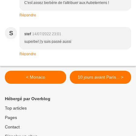
C'est assez berbère de l'attribuer aux Aubeterriens !
Répondre
S
stef
14/07/2022 23:01
superbe! j'y suis passé aussi
Répondre
< Monaco
10 jours avant Paris... >
Hébergé par Overblog
Top articles
Pages
Contact