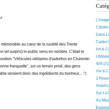
Catég
nd
L'imag
Citroën
Dans La
Cartes 
 mémorable au cœur de la ruralité des Trente
Art & C
i (et surpris) le public venu en nombre. C'était le
Utilitai
osition "Véhicules utilitaires d'autrefois en Charente-
404
(21
onne franquette", sur un terrain privé, des gens
Vw & C
able seraient donc des ingrédients du bonheur... :°)
2 Roues
Americ
Sur La 
Au Musé
Epaves