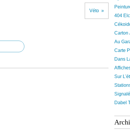
Peintur
Véto
404 El
Cékoid
Carton
Au Gara
Carte P
Dans La
Affiche
Sur L'ét
Station
Signalé
Dabel 
Arch