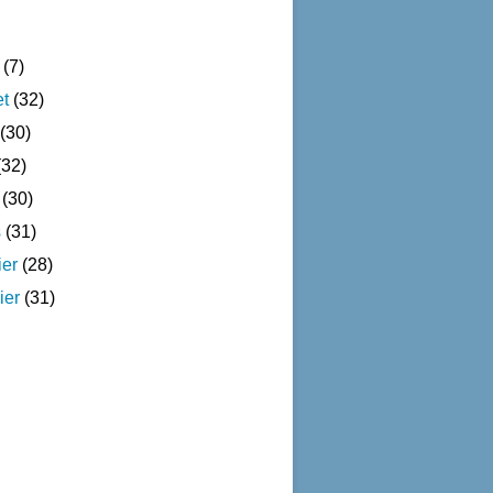
(7)
et
(32)
(30)
32)
(30)
s
(31)
ier
(28)
ier
(31)