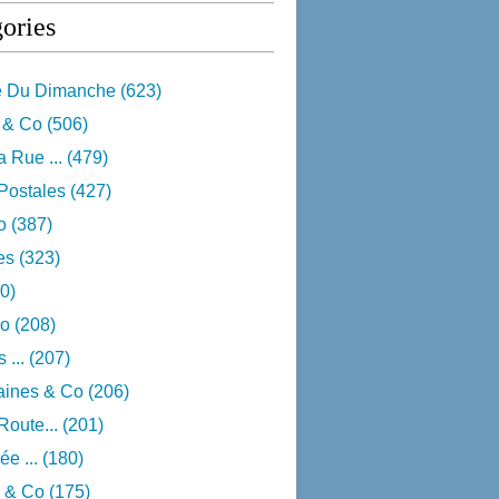
ories
e Du Dimanche
(623)
 & Co
(506)
 Rue ...
(479)
Postales
(427)
o
(387)
res
(323)
0)
o
(208)
 ...
(207)
aines & Co
(206)
Route...
(201)
e ...
(180)
 & Co
(175)