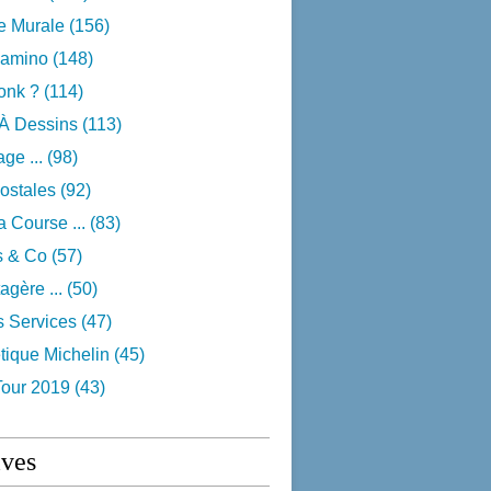
e Murale
(156)
camino
(148)
onk ?
(114)
 À Dessins
(113)
ge ...
(98)
ostales
(92)
 Course ...
(83)
s & Co
(57)
agère ...
(50)
s Services
(47)
tique Michelin
(45)
Tour 2019
(43)
ives