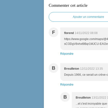
Commenter cet article
Ajouter un commentaire
F
florend
14/11/2022 08:08
https://www.google.com/maps/@4
sCODgV8vhxt9Bqr1MJCU-EA!2e0
Répondre
B
Breuilleton
12/11/2022 13:35
Depuis 1966, ce serait un crève-coe
Répondre
B
Breuilleton
13/11/2022 
...et c'est incroyable q