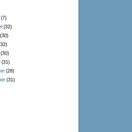
(7)
et
(32)
(30)
32)
(30)
s
(31)
ier
(28)
ier
(31)