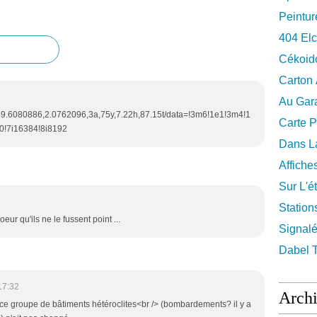
Peintur
404 El
Cékoid
Carton
Au Gara
9.6080886,2.0762096,3a,75y,7.22h,87.15t/data=!3m6!1e1!3m4!1
Carte P
!7i16384!8i8192
Dans La
Affiche
Sur L'ét
Station
ur qu'ils ne le fussent point ...
Signalé
Dabel 
17:32
Arch
ue ce groupe de bâtiments hétéroclites<br /> (bombardements? il y a