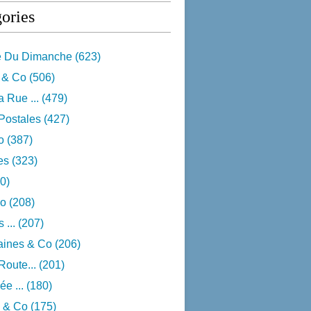
ories
e Du Dimanche
(623)
 & Co
(506)
 Rue ...
(479)
Postales
(427)
o
(387)
res
(323)
0)
o
(208)
 ...
(207)
aines & Co
(206)
Route...
(201)
e ...
(180)
 & Co
(175)