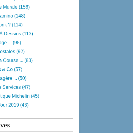
e Murale
(156)
camino
(148)
onk ?
(114)
 À Dessins
(113)
ge ...
(98)
ostales
(92)
 Course ...
(83)
s & Co
(57)
agère ...
(50)
s Services
(47)
tique Michelin
(45)
Tour 2019
(43)
ives