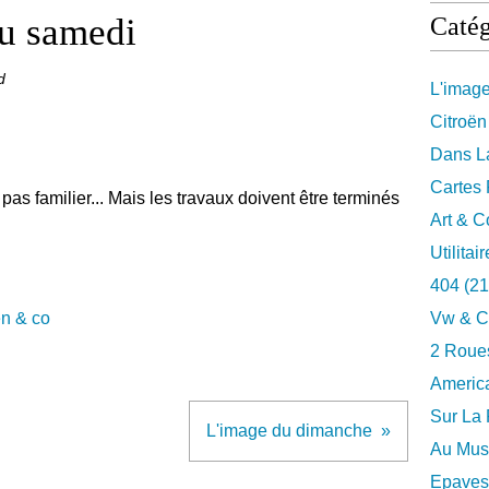
du samedi
Catég
d
L'imag
Citroën
Dans La
Cartes 
pas familier... Mais les travaux doivent être terminés
Art & C
Utilitai
404
(21
ën & co
Vw & C
2 Roues
Americ
Sur La 
L'image du dimanche
Au Musé
Epaves