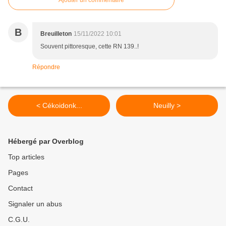
Ajouter un commentaire
B
Breuilleton
15/11/2022 10:01
Souvent pittoresque, cette RN 139..!
Répondre
< Cékoidonk...
Neuilly >
Hébergé par Overblog
Top articles
Pages
Contact
Signaler un abus
C.G.U.