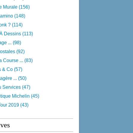
e Murale
(156)
camino
(148)
onk ?
(114)
 À Dessins
(113)
ge ...
(98)
ostales
(92)
 Course ...
(83)
s & Co
(57)
agère ...
(50)
s Services
(47)
tique Michelin
(45)
Tour 2019
(43)
ives