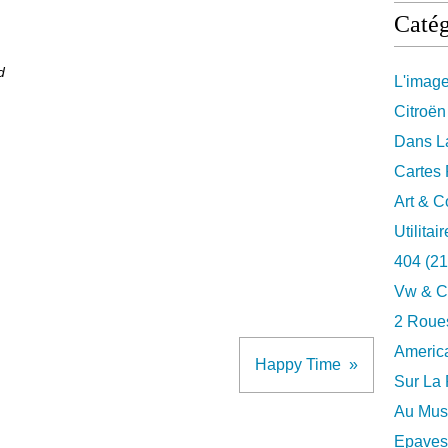
Catég
d
L'imag
Citroën
Dans La
Cartes 
Art & C
Utilitai
404
(21
Vw & C
2 Roues
Americ
Happy Time
Sur La 
Au Musé
Epaves