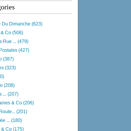
ories
e Du Dimanche
(623)
 & Co
(506)
 Rue ...
(479)
Postales
(427)
o
(387)
res
(323)
0)
o
(208)
 ...
(207)
aines & Co
(206)
Route...
(201)
e ...
(180)
 & Co
(175)