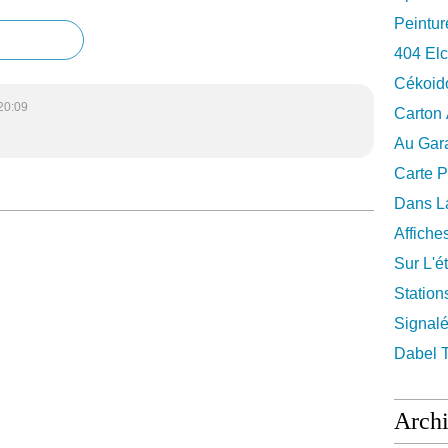
Peintur
404 El
Cékoid
20:09
Carton
Au Gara
Carte P
Dans La
Affiche
Sur L'ét
Station
Signalé
Dabel 
Arch