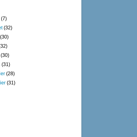
(7)
et
(32)
(30)
32)
(30)
s
(31)
ier
(28)
ier
(31)