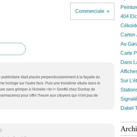
Peintur
Commerciale
404 El
Cékoid
Carton
Au Gara
Carte P
Dans La
Affiche
publicitaire était placée perpendiculairement à la façade du
Sur L'ét
me horloge sur l'autre face. Puis une troisième située dans le
eure sans grimper à l'échelle.<br /> Gonflé chez Dunlop de
Station
harmaciens) pour offrir l'heure aux citoyens qui n'ont pas de
Signalé
Dabel 
Arch
3