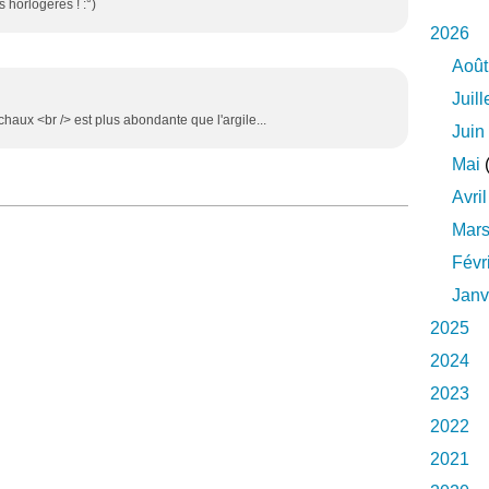
 horlogères ! :°)
2026
Août
Juill
chaux <br /> est plus abondante que l'argile...
Juin
Mai
(
Avril
Mar
Févr
Janv
2025
2024
2023
2022
2021