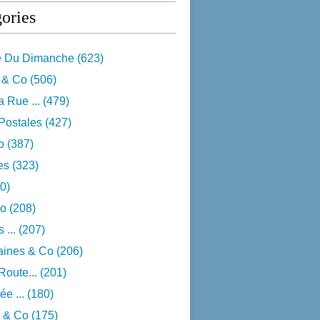
ories
e Du Dimanche
(623)
 & Co
(506)
 Rue ...
(479)
Postales
(427)
o
(387)
res
(323)
0)
o
(208)
 ...
(207)
aines & Co
(206)
Route...
(201)
e ...
(180)
 & Co
(175)