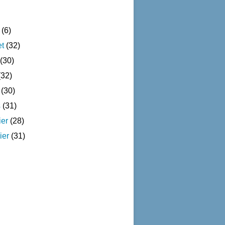
(6)
et
(32)
(30)
32)
(30)
s
(31)
ier
(28)
ier
(31)