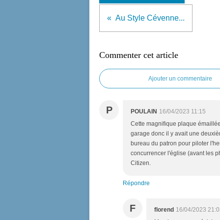
Au Style Cévenne...
Commenter cet article
Ajouter un commentaire
P
POULAIN
16/04/2023 11:15
Cette magnifique plaque émaillée 
garage donc il y avait une deuxiè
bureau du patron pour piloter l'h
concurrencer l'église (avant les p
Citizen.
Répondre
F
florend
16/04/2023 21:0