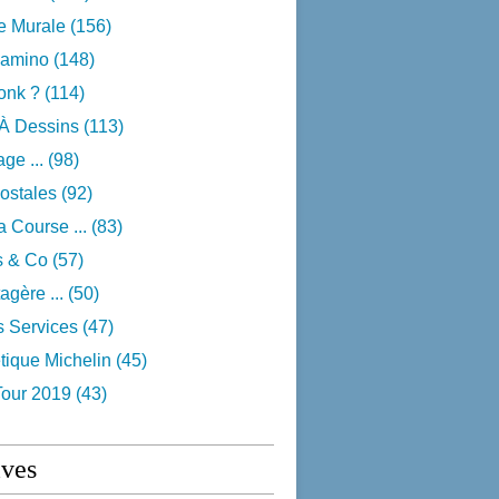
e Murale
(156)
camino
(148)
onk ?
(114)
 À Dessins
(113)
ge ...
(98)
ostales
(92)
 Course ...
(83)
s & Co
(57)
agère ...
(50)
s Services
(47)
tique Michelin
(45)
Tour 2019
(43)
ives