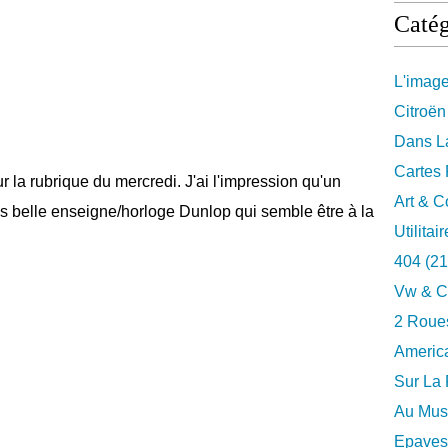
Catég
L'imag
Citroën
Dans La
Cartes 
 la rubrique du mercredi. J'ai l'impression qu'un
Art & C
ès belle enseigne/horloge Dunlop qui semble être à la
Utilitai
404
(21
Vw & C
2 Roues
Americ
Sur La 
Au Musé
Epaves