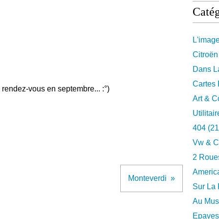
Catég
L'imag
Citroën
Dans La
Cartes 
 rendez-vous en septembre... :°)
Art & C
Utilitai
404
(21
Vw & C
2 Roues
Americ
Monteverdi
Sur La 
Au Musé
Epaves