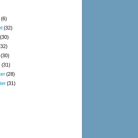
(6)
et
(32)
(30)
32)
(30)
s
(31)
ier
(28)
ier
(31)