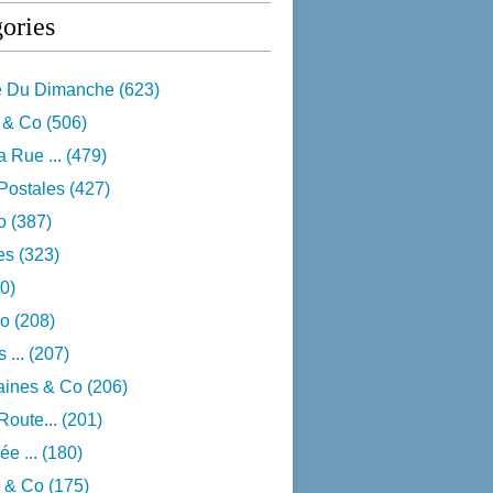
ories
e Du Dimanche
(623)
 & Co
(506)
 Rue ...
(479)
Postales
(427)
o
(387)
res
(323)
0)
o
(208)
 ...
(207)
aines & Co
(206)
Route...
(201)
e ...
(180)
 & Co
(175)