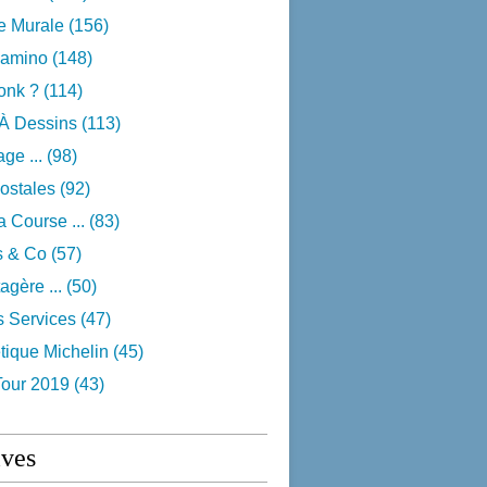
e Murale
(156)
camino
(148)
onk ?
(114)
 À Dessins
(113)
ge ...
(98)
ostales
(92)
 Course ...
(83)
s & Co
(57)
agère ...
(50)
s Services
(47)
tique Michelin
(45)
Tour 2019
(43)
ives