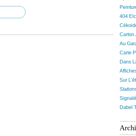
Peintur
404 El
Cékoid
Carton
Au Gara
Carte P
Dans La
Affiche
Sur L'ét
Station
Signalé
Dabel 
Arch