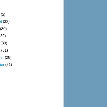
(5)
et
(32)
(30)
32)
(30)
s
(31)
ier
(28)
ier
(31)