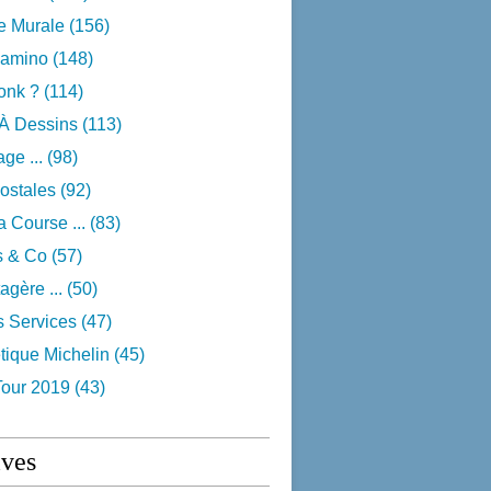
e Murale
(156)
camino
(148)
onk ?
(114)
 À Dessins
(113)
ge ...
(98)
ostales
(92)
 Course ...
(83)
s & Co
(57)
agère ...
(50)
s Services
(47)
tique Michelin
(45)
Tour 2019
(43)
ives