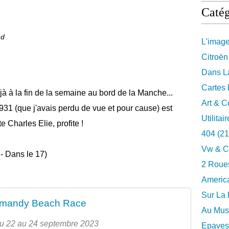
Catég
nd
L'imag
Citroën
Dans La
Cartes 
 à la fin de la semaine au bord de la Manche...
Art & C
31 (que j'avais perdu de vue et pour cause) est
Utilitai
te Charles Elie, profite !
404
(21
Vw & C
- Dans le 17)
2 Roues
Americ
Sur La 
mandy Beach Race
Au Musé
 Du 22 au 24 septembre 2023
Epaves