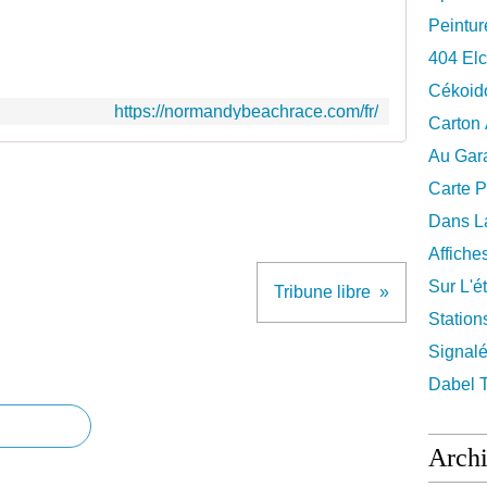
Peintur
404 El
Cékoid
https://normandybeachrace.com/fr/
Carton
Au Gara
Carte P
Dans La
Affiche
Sur L'ét
Tribune libre
Station
Signalé
Dabel 
Arch