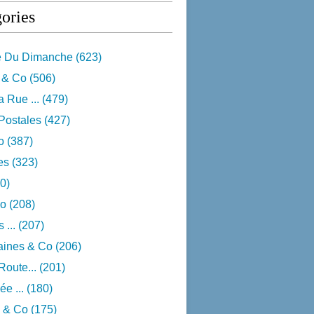
ories
e Du Dimanche
(623)
 & Co
(506)
 Rue ...
(479)
Postales
(427)
o
(387)
res
(323)
0)
o
(208)
 ...
(207)
aines & Co
(206)
Route...
(201)
e ...
(180)
 & Co
(175)