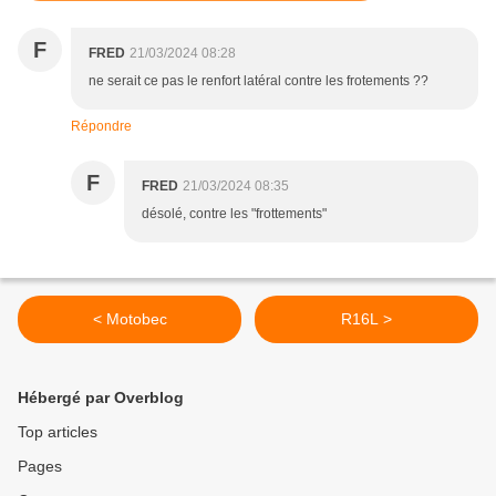
F
FRED
21/03/2024 08:28
ne serait ce pas le renfort latéral contre les frotements ??
Répondre
F
FRED
21/03/2024 08:35
désolé, contre les "frottements"
< Motobec
R16L >
Hébergé par Overblog
Top articles
Pages