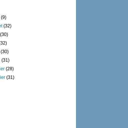
(9)
et
(32)
(30)
32)
(30)
s
(31)
ier
(28)
ier
(31)