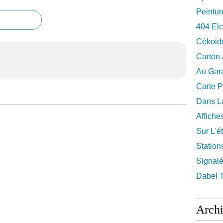
Peintur
404 El
Cékoid
Carton
Au Gara
Carte P
Dans La
Affiche
Sur L'ét
Station
Signalé
Dabel 
Arch