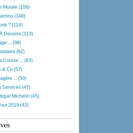
e Murale
(156)
camino
(148)
onk ?
(114)
 À Dessins
(113)
ge ...
(98)
ostales
(92)
 Course ...
(83)
s & Co
(57)
agère ...
(50)
s Services
(47)
tique Michelin
(45)
Tour 2019
(43)
ives