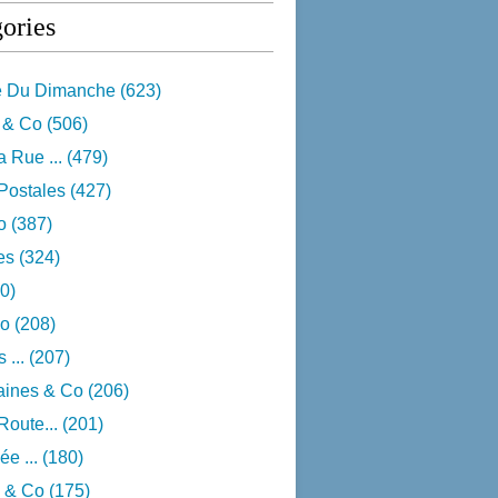
ories
e Du Dimanche
(623)
 & Co
(506)
 Rue ...
(479)
Postales
(427)
o
(387)
res
(324)
0)
o
(208)
 ...
(207)
aines & Co
(206)
Route...
(201)
e ...
(180)
 & Co
(175)