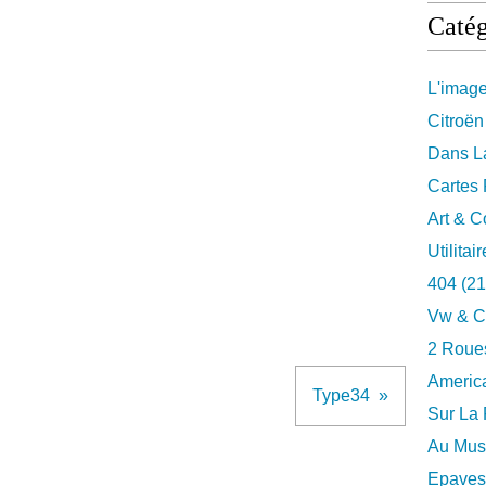
Catég
L'imag
Citroën
Dans La
Cartes 
Art & C
Utilitai
404
(21
Vw & C
2 Roues
Americ
Type34
Sur La 
Au Musé
Epaves