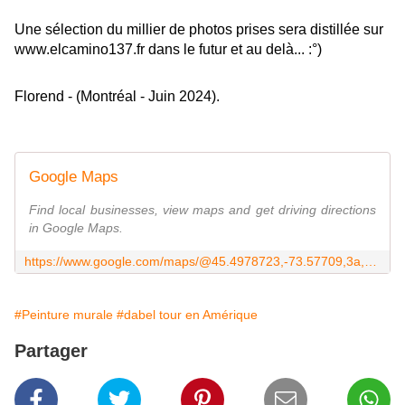
Une sélection du millier de photos prises sera distillée sur
www.elcamino137.fr dans le futur et au delà... :°)
Florend - (Montréal - Juin 2024).
Google Maps
Find local businesses, view maps and get driving directions
in Google Maps.
https://www.google.com/maps/@45.4978723,-73.57709,3a,75y,118.26h,106.71t/data=!3m6!1e1!3m4!1sNEcRhGoY_9HSjIbo_adIOg!2e0!7i16384!8i8192?coh=205409&entry=ttu
#Peinture murale
#dabel tour en Amérique
Partager