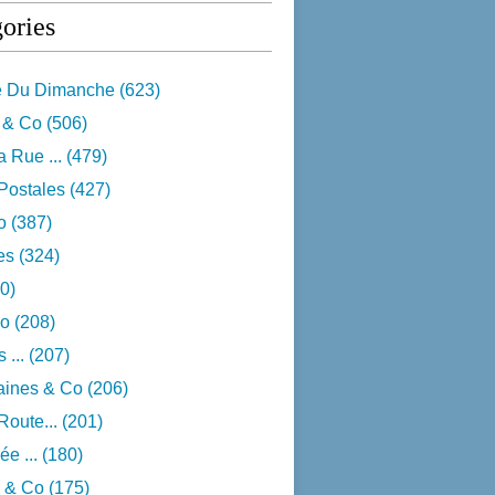
ories
e Du Dimanche
(623)
 & Co
(506)
 Rue ...
(479)
Postales
(427)
o
(387)
res
(324)
0)
o
(208)
 ...
(207)
aines & Co
(206)
Route...
(201)
e ...
(180)
 & Co
(175)