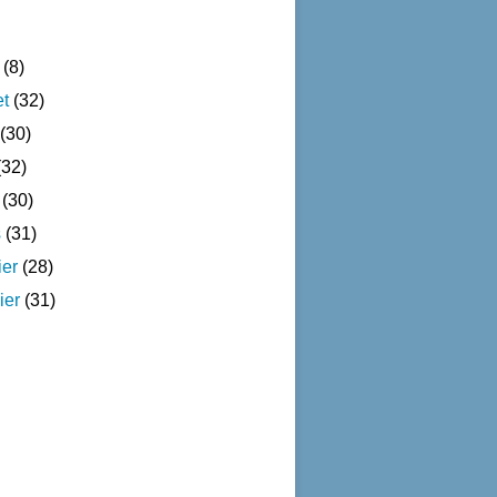
(8)
et
(32)
(30)
32)
(30)
s
(31)
ier
(28)
ier
(31)