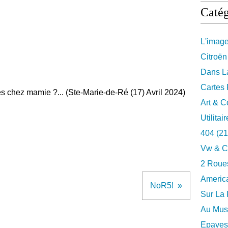
Catég
L'imag
Citroën
Dans La
Cartes 
s chez mamie ?... (Ste-Marie-de-Ré (17) Avril 2024)
Art & C
Utilitai
404
(21
Vw & C
2 Roues
Americ
NoR5!
Sur La 
Au Musé
Epaves