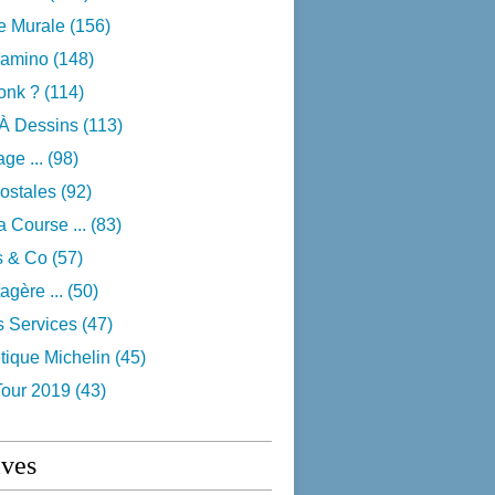
e Murale
(156)
camino
(148)
onk ?
(114)
 À Dessins
(113)
ge ...
(98)
ostales
(92)
 Course ...
(83)
s & Co
(57)
agère ...
(50)
s Services
(47)
tique Michelin
(45)
Tour 2019
(43)
ives