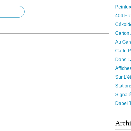
Peintur
404 El
Cékoid
Carton
Au Gara
Carte P
Dans La
Affiche
Sur L'ét
Station
Signalé
Dabel 
Arch