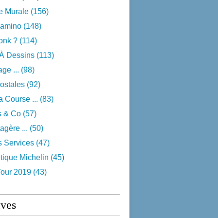
e Murale
(156)
camino
(148)
onk ?
(114)
 À Dessins
(113)
ge ...
(98)
ostales
(92)
 Course ...
(83)
s & Co
(57)
agère ...
(50)
s Services
(47)
tique Michelin
(45)
Tour 2019
(43)
ives