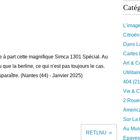
Catég
L'imag
Citroën
Dans La
Cartes 
ée à part cette magnifique Simca 1301 Spécial. Au
Art & C
 que la berline, ce qui n'est pas toujours le cas.
Utilitai
paraître. (Nantes (44) - Janvier 2025)
404
(21
Vw & C
2 Roues
Americ
Sur La 
Au Musé
RETLNU
Epaves