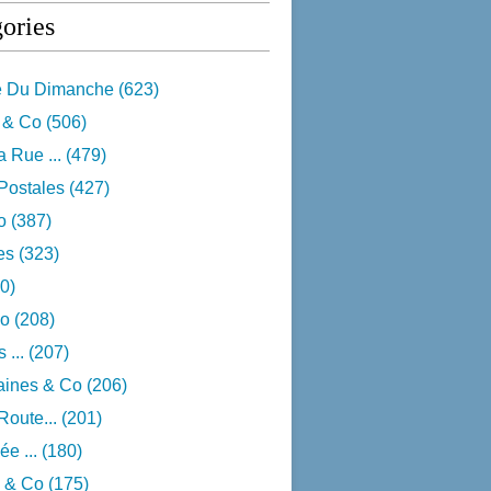
ories
e Du Dimanche
(623)
 & Co
(506)
 Rue ...
(479)
Postales
(427)
o
(387)
res
(323)
0)
o
(208)
 ...
(207)
aines & Co
(206)
Route...
(201)
e ...
(180)
 & Co
(175)