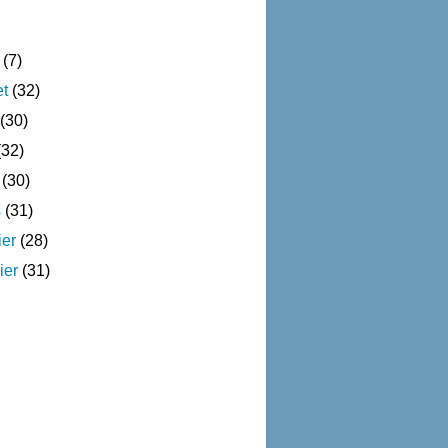
(7)
et
(32)
(30)
32)
(30)
s
(31)
ier
(28)
ier
(31)