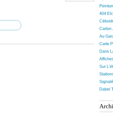
Peintur
404 El
Cékoid
Carton
Au Gara
Carte P
Dans La
Affiche
Sur L'ét
Station
Signalé
Dabel 
Arch