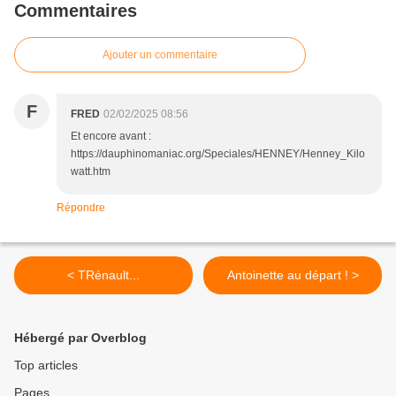
Commentaires
Ajouter un commentaire
F
FRED
02/02/2025 08:56
Et encore avant :
https://dauphinomaniac.org/Speciales/HENNEY/Henney_Kilo
watt.htm
Répondre
< TRénault...
Antoinette au départ ! >
Hébergé par Overblog
Top articles
Pages