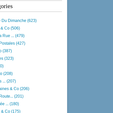
ories
e Du Dimanche
(623)
 & Co
(506)
 Rue ...
(479)
Postales
(427)
o
(387)
res
(323)
0)
o
(208)
 ...
(207)
aines & Co
(206)
Route...
(201)
e ...
(180)
 & Co
(175)