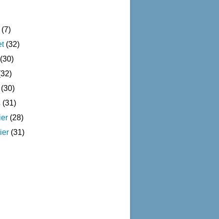
(7)
et
(32)
(30)
32)
(30)
s
(31)
ier
(28)
ier
(31)