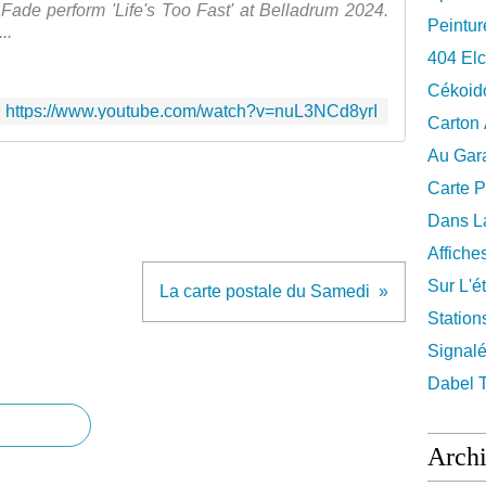
Fade perform 'Life's Too Fast' at Belladrum 2024.
Peintur
..
404 El
Cékoid
https://www.youtube.com/watch?v=nuL3NCd8yrI
Carton
Au Gara
Carte P
Dans La
Affiche
Sur L'ét
La carte postale du Samedi
Station
Signalé
Dabel 
Arch