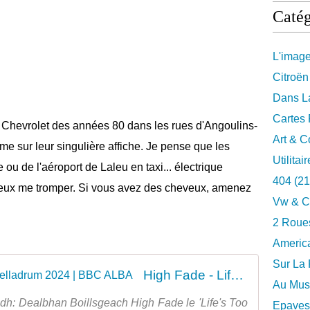
Catég
L'imag
Citroën
Dans La
Cartes 
n Chevrolet des années 80 dans les rues d'Angoulins-
Art & C
me sur leur singulière affiche. Je pense que les
Utilitai
ou de l'aéroport de Laleu en taxi... électrique
404
(21
 peux me tromper. Si vous avez des cheveux, amenez
Vw & C
2 Roues
Americ
Sur La 
High Fade - Life's Too Fast | Belladrum 2024 | BBC ALBA
Au Musé
dh: Dealbhan Boillsgeach High Fade le 'Life's Too
Epaves