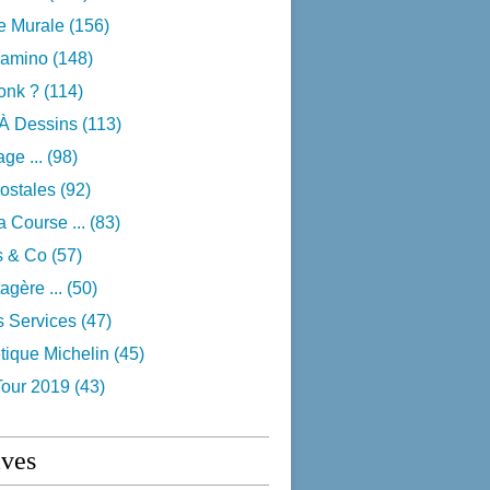
e Murale
(156)
camino
(148)
onk ?
(114)
 À Dessins
(113)
ge ...
(98)
ostales
(92)
 Course ...
(83)
s & Co
(57)
agère ...
(50)
s Services
(47)
tique Michelin
(45)
Tour 2019
(43)
ives