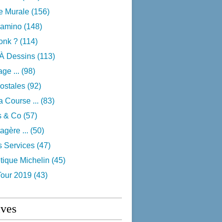
e Murale
(156)
camino
(148)
onk ?
(114)
 À Dessins
(113)
ge ...
(98)
ostales
(92)
 Course ...
(83)
s & Co
(57)
agère ...
(50)
s Services
(47)
tique Michelin
(45)
Tour 2019
(43)
ives