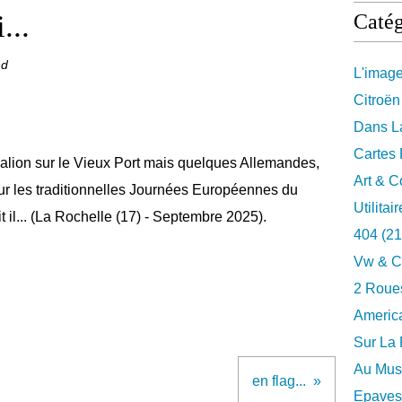
...
Catég
nd
L'imag
Citroën
Dans La
Cartes 
alion sur le Vieux Port mais quelques Allemandes,
Art & C
our les traditionnelles Journées Européennes du
Utilitai
 il... (La Rochelle (17) - Septembre 2025).
404
(21
Vw & C
2 Roues
Americ
Sur La 
Au Musé
en flag...
Epaves