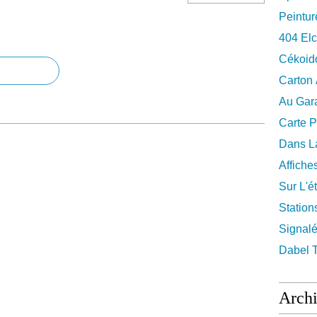
Peintur
404 El
Cékoid
Carton
Au Gara
Carte P
Dans La
Affiche
Sur L'ét
Station
Signalé
Dabel 
Arch