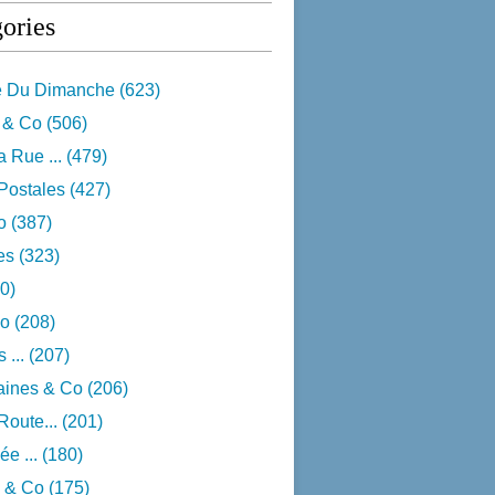
ories
e Du Dimanche
(623)
 & Co
(506)
 Rue ...
(479)
Postales
(427)
o
(387)
res
(323)
0)
o
(208)
 ...
(207)
aines & Co
(206)
Route...
(201)
e ...
(180)
 & Co
(175)