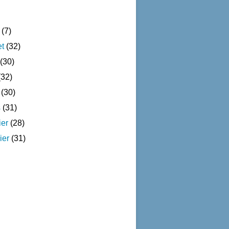
(7)
et
(32)
(30)
32)
(30)
s
(31)
ier
(28)
ier
(31)